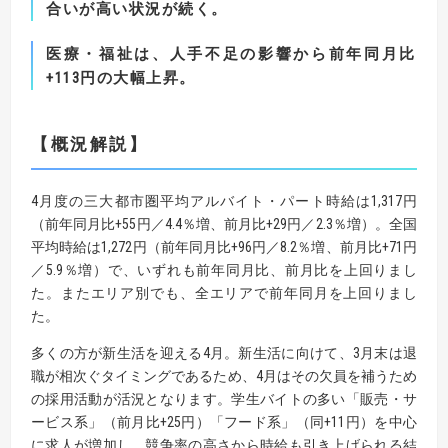
合いが高い状況が続く。
医療・福祉は、人手不足の影響から前年同月比
+113
円の大幅上昇。
【
概況解説
】
4月度の三大都市圏平均アルバイト・パート時給は1,317円
（前年同月比+55円／4.4％増、前月比+29円／2.3％増）。全国
平均時給は1,272円（前年同月比+96円／8.2％増、前月比+71円
／5.9％増）で、いずれも前年同月比、前月比を上回りまし
た。またエリア別でも、全エリアで前年同月を上回りまし
た。
多くの方が新生活を迎える4月。新生活に向けて、3月末は退
職が相次ぐタイミングであるため、4月はその欠員を補うため
の採用活動が活況となります。学生バイトの多い「販売・サ
ービス系」（前月比+25円）「フード系」（同+11円）を中心
に求人が増加し、競争率の高さから時給も引き上げられる結