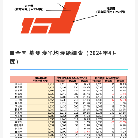
■
全国 募集時平均時給調査（
2024
年4
月
度
）