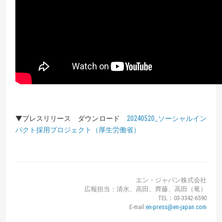
▼プレスリリース ダウンロード
20240520_ソーシャルイン
パクト採用プロジェクト（厚生労働省）
エン・ジャパン株式会社
広報担当：清水、高田、齊藤、高田（竜）
TEL：03-3342-6590
E-mail:
en-press@en-japan.com