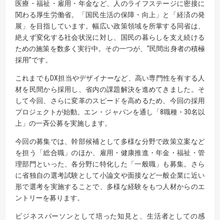
医療・福祉・雇用・年金など、人のライフステージに密接に
関わる厚生労働省。「国民生活の保障・向上」と「経済の発
展」を目指しています。幅広い政策領域を所掌する同省は、
絶えず変化する社会状況に対し、国民の暮らしを支え続ける
ための施策を数多く実行中。その一つが、“民間出身者の積極
採用”です。
これまでもDX担当やデザイナーなど、高い専門性を有する人
材を民間から採用し、省内の課題解決を進めてきました。そ
して今回、さらに変革のスピードを高めるため、今回の採用
プロジェクトが始動。エン・ジャパンを通し「8職種・30名以
上」の一斉公募を実施します。
今回の募集では、幹部候補として多様な分野で政策立案など
を担う「総合職」のほか、雇用・健康推進・年金・福祉・管
理部門といった、各分野に特化した「一般職」も募集。さら
に省独自の選考試験として小論文や面接など一般企業に近い
形で選考を実施することで、多様な経験をもつ人材からのエ
ントリーを募ります。
ビジネスパーソンとして培った知見と、生活者としての感