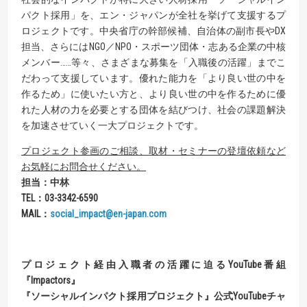
パクト採用」を、エン・ジャパンが全社を挙げて支援するプ
ロジェクトです。中央省庁の幹部候補、自治体の副市長やDX
担当、さらにはNGO／NPO・スポーツ団体・志ある企業の中核
メンバー……等々、さまざまな募集を「入職後の活躍」までこ
だわって支援しています。優れた能力を「より良い世の中を
作るため」に使いたい方と、より良い世の中を作るために優
れた人材の力を必要とする団体を結びつけ、社会の課題解決
を加速させていく一大プロジェクトです。
プロジェクト参画のご相談、取材・セミナーの登壇依頼など
お気軽にお問合せください。
担当：中林
TEL
：
03-3342-6590
MAIL
：
social_impact@en-japan.com
プロジェクト経由入職者の活躍に迫る
YouTube
番組
『
Impactors
』
『
ソーシャルインパクト採用プロジェクト
』
公式
YouTube
チャ