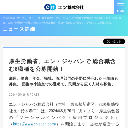
エン株式会社TOP
ニュースリリース
厚生労働省、エン・ジャパンで 総合職含む8職種を公募開始！雇用、健康、年
金、福祉、管理部門の分野に特化した一般職も募集。 面接や小論文での選考で、民間から広く人材を募集。
ニュース詳細
厚生労働省、エン・ジャパンで
総合職含
む8職種を公募開始！
雇用、健康、年金、福祉、管理部門の分野に特化した一般職も
募集。
面接や小論文での選考で、民間から広く人材を募集。
2024/05/20
エン・ジャパン株式会社（本社：東京都新宿区、代表取締役
社長：鈴木孝二）は、2024年5月20日（月）より、厚生労働省
の『ソーシャルインパクト採用プロジェクト』
（
https://www.enjapan.com/
）を開始します。当社が運営する