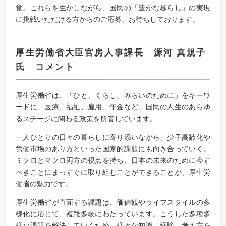
覚。これらを生かしながら、国民の「豊かな暮らし」の実現
に挑戦いただける方からのご応募、お待ちしております。
厚生労働省大臣官房人事課長 源河 真規子
氏 コメント
厚生労働省は、「ひと、くらし、みらいのために」をキーワ
ードに、医療、福祉、雇用、年金など、国民の人生のあらゆ
るステージに関わる政策を所管しています。
一人ひとりの日々の暮らしに寄り添いながら、少子高齢化や
労働市場のあり方といった国家的課題にも向き合っていく。
ミクロとマクロ両方の視点を持ち、日本の未来のために今す
べきことにまっすぐに取り組むことができることが、厚生労
働省の魅力です。
厚生労働省が直面する課題は、価値観やライフスタイルの多
様化に応じて、複雑多岐にわたっています。こうした多種多
様な課題を解決していくため、様々な知識、経験、考え方を