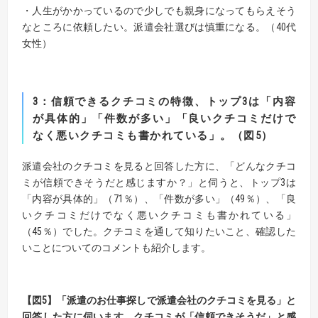
・人生がかかっているので少しでも親身になってもらえそう
なところに依頼したい。派遣会社選びは慎重になる。（40代
女性）
3
：
信頼できるクチコミの特徴、トップ
3
は「内容
が具体的」「件数が多い」
「
良いクチコミだけで
なく悪い
クチコミも書かれている」。（図
5
）
派遣会社のクチコミを見ると回答した方に、「どんなクチコ
ミが信頼できそうだと感じますか？」と伺うと、トップ3は
「内容が具体的」（71％）、「件数が多い」（49％）、「良
いクチコミだけでなく悪いクチコミも書かれている」
（45％）でした。クチコミを通して知りたいこと、確認した
いことについてのコメントも紹介します。
【
図
5】
「派遣のお仕事探しで派遣会社のクチコミを見る」と
回答した方に伺います。
クチコミが「信頼できそうだ」と感