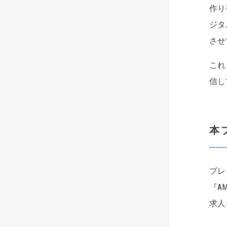
作り
ジタ
させ
これ
信し
本
プレ
『A
求人