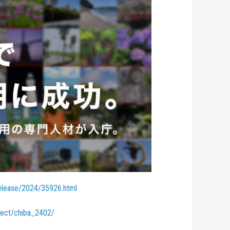
release/2024/35926.html
ject/chiba_2402/