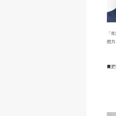
「生
想力
■デ