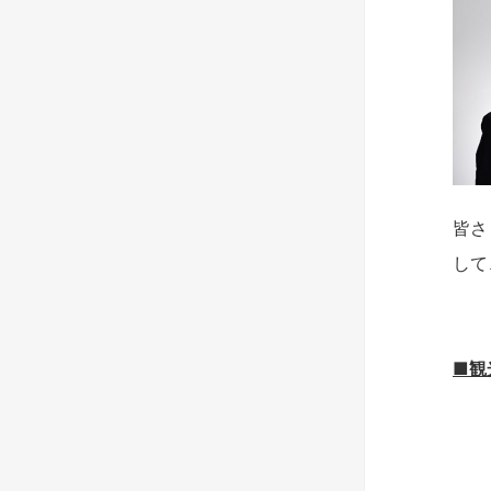
皆さ
して
■観