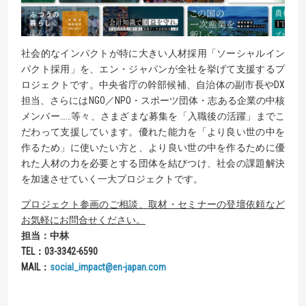
社会的なインパクトが特に大きい人材採用「ソーシャルイン
パクト採用」を、エン・ジャパンが全社を挙げて支援するプ
ロジェクトです。中央省庁の幹部候補、自治体の副市長やDX
担当、さらにはNGO／NPO・スポーツ団体・志ある企業の中核
メンバー……等々、さまざまな募集を「入職後の活躍」までこ
だわって支援しています。優れた能力を「より良い世の中を
作るため」に使いたい方と、より良い世の中を作るために優
れた人材の力を必要とする団体を結びつけ、社会の課題解決
を加速させていく一大プロジェクトです。
プロジェクト参画のご相談、取材・セミナーの登壇依頼など
お気軽にお問合せください。
担当：中林
TEL
：
03-3342-6590
MAIL
：
social_impact@en-japan.com