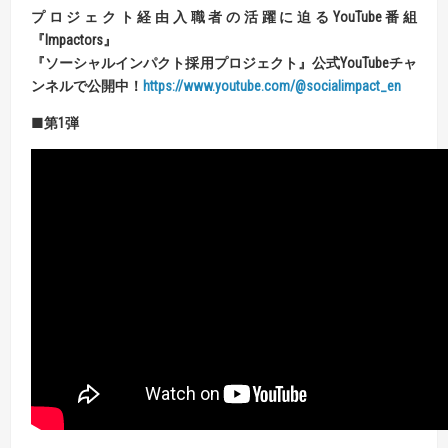
プロジェクト経由入職者の活躍に迫る
YouTube
番組
『
Impactors
』
『
ソーシャルインパクト採用プロジェクト
』
公式
YouTube
チャ
ンネルで公開中！
https://www.youtube.com/@socialimpact_en
■第
1
弾