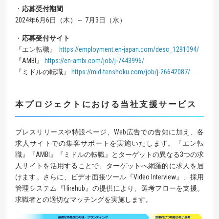
・
応募受付期間
2024年6月6日（木）～ 7月3日（水）
・
応募受付サイト
『エン転職』
https://employment.en-japan.com/desc_1291094/
『AMBI』
https://en-ambi.com/job/j-7443996/
『ミドルの転職』
https://mid-tenshoku.com/job/j-26642087/
本プロジェクトにおける当社支援サービス
プレスリリースや特設ページ、Web広告での告知に加え、各
求人サイトでの集客サポートを実施いたします。『エン転
職』『AMBI』『ミドルの転職』とターゲットの異なる3つの求
人サイトを活用することで、ターゲットへ網羅的に求人を届
けます。さらに、ビデオ面接ツール『Video Interview』、採用
管理システム『Hirehub』の提供により、選考フローを支援。
求職者との適切なマッチングを実施します。