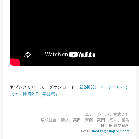
▼プレスリリース ダウンロード
20240606_ソーシャルイン
パクト採用PJT（長崎県）
エン・ジャパン株式会社
広報担当：清水、高田、齊藤、高田（竜）、國島
TEL：03-3342-6590
E-mail:
en-press@en-japan.com