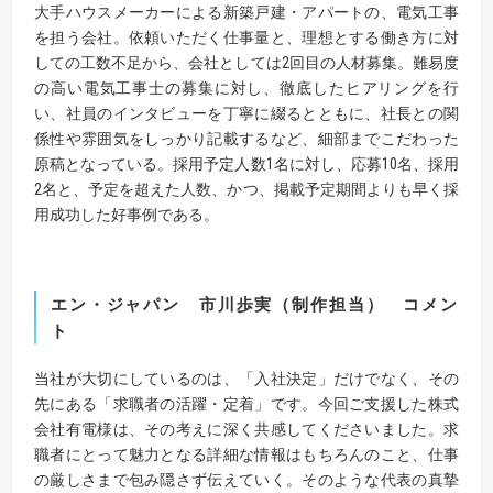
大手ハウスメーカーによる新築戸建・アパートの、電気工事
を担う会社。依頼いただく仕事量と、理想とする働き方に対
しての工数不足から、会社としては2回目の人材募集。難易度
の高い電気工事士の募集に対し、徹底したヒアリングを行
い、社員のインタビューを丁寧に綴るとともに、社長との関
係性や雰囲気をしっかり記載するなど、細部までこだわった
原稿となっている。採用予定人数1名に対し、応募10名、採用
2名と、予定を超えた人数、かつ、掲載予定期間よりも早く採
用成功した好事例である。
エン・ジャパン 市川歩実（制作担当） コメン
ト
当社が大切にしているのは、「入社決定」だけでなく、その
先にある「求職者の活躍・定着」です。今回ご支援した株式
会社有電様は、その考えに深く共感してくださいました。求
職者にとって魅力となる詳細な情報はもちろんのこと、仕事
の厳しさまで包み隠さず伝えていく。そのような代表の真摯