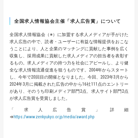
全国求人情報協会主催「求人広告賞」について
全国求人情報協会（※）に加盟する求人メディアが手がけた
求人広告の中で、読者・ユーザーに有益な情報提供をおこな
うことにより、人と企業のマッチングに貢献した事例を広く
収集し、採用成果に貢献した求人メディアの担当者を表彰す
るもの。求人メディアの持つ力を社会にアピールし、より健
全な求人情報流通促進を狙うものです。2004年からスタート
し、今年で20回目の開催となりました。今回、2023年3月から
2024年3月に掲載された広告の中から16社111点のエントリー
があり、そのうち印刷メディア部門2点、求人サイト部門2点
が求人広告賞を受賞しました。
「求人広告賞」詳細
⇒
https://www.zenkyukyo.or.jp/media/award.php