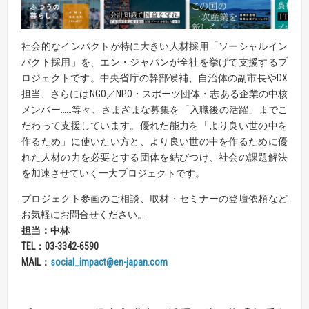
社会的なインパクトが特に大きい人材採用「ソーシャルイン
パクト採用」を、エン・ジャパンが全社を挙げて支援するプ
ロジェクトです。中央省庁の幹部候補、自治体の副市長やDX
担当、さらにはNGO／NPO・スポーツ団体・志ある企業の中核
メンバー……等々、さまざまな募集を「入職後の活躍」までこ
だわって支援しています。優れた能力を「より良い世の中を
作るため」に使いたい方と、より良い世の中を作るために優
れた人材の力を必要とする団体を結びつけ、社会の課題解決
を加速させていく一大プロジェクトです。
プロジェクト参画のご相談、取材・セミナーの登壇依頼など
お気軽にお問合せください。
担当：中林
TEL
：
03-3342-6590
MAIL
：
social_impact@en-japan.com