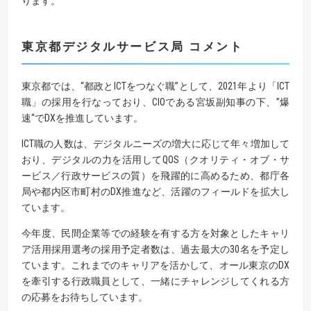
ります。
東京都デジタルサービス局
コメント
東京都では、“都政とICTをつなぐ職”として、2021年より「ICT
職」の採用を行なっており、CIOである宮坂副知事の下、”爆
速“でDXを推進しています。
ICT職の人数は、デジタルニーズの増大に応じて年々増加して
おり、デジタルの力を活用してQOS（クオリティ・オブ・サ
ービス／行政サービスの質）を飛躍的に高めるため、都庁各
局や都内区市町村のDX推進など、活躍のフィールドを拡大し
ています。
今年度、民間企業等での経験を有する方を対象としたキャリ
ア活用採用選考の採用予定者数は、過去最大の30名を予定し
ています。これまでのキャリアを活かして、オール東京のDX
を牽引する行政職員として、一緒にチャレンジしてくれる方
の応募をお待ちしています。