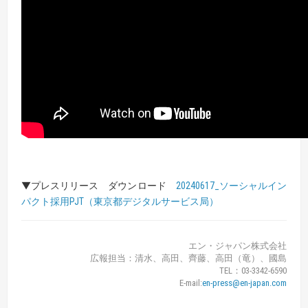
▼プレスリリース ダウンロード
20240617_ソーシャルイン
パクト採用PJT（東京都デジタルサービス局）
エン・ジャパン株式会社
広報担当：清水、高田、齊藤、高田（竜）、國島
TEL：03-3342-6590
E-mail:
en-press@en-japan.com