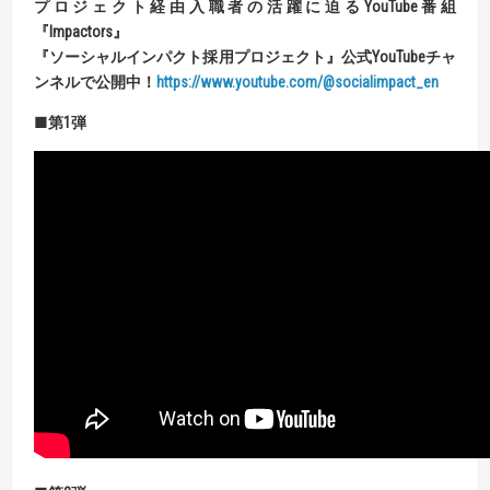
プロジェクト経由入職者の活躍に迫る
YouTube
番組
『
Impactors
』
『
ソーシャルインパクト採用プロジェクト
』
公式
YouTube
チャ
ンネルで公開中！
https://www.youtube.com/@socialimpact_en
■第
1
弾