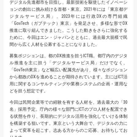
デジタル先進都市を目指し、最新技術を駆使したイノベーシ
ョンの創出に挑み続ける首都・東京。2021年には「東京都デ
ジタルサービス局」、2023年には行政DXの専門組織
「GovTech（ガブテック）東京」を発足させ、多様な形でDX
推進に取り組んできました。こうした動きをさらに強化する
ために、今回はエン・ジャパンとともに、過去最大規模で民
間から広く人材を公募することになりました。
募集ポジションは、都のDX推進を担うICT職。都庁内のデジタ
ル推進を主に担う「デジタルサービス局」だけでなく、
「GovTech東京」など幅広い配属先があり、様々なポジション
から都政のDXを進めることが期待されています。主にはICT活
用に関するコンサルティングや業務システムの企画・運用な
どを担う想定です。
今回は民間企業等での経験を有する人材を、過去最大の「30
名」採用予定。庁内の様々な部門にICTのプロ人材を配置でき
る状態を作り、長期的にデジタル活用を強化していける体制
を構築する狙いです。東京という大舞台で、デジタルの力に
よって変革を起こす。志ある方からのご応募、お待ちしてお