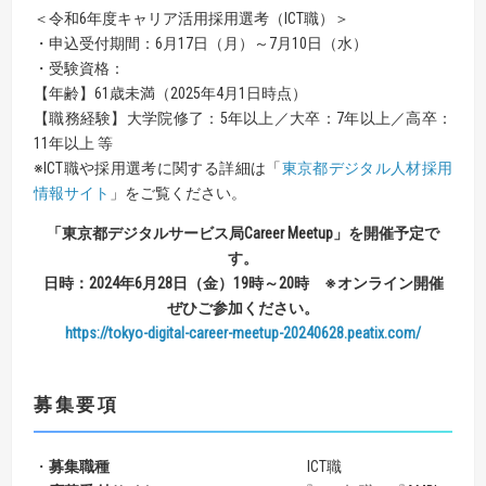
＜令和6年度キャリア活用採用選考（ICT職）＞
・申込受付期間：6月17日（月）～7月10日（水）
・受験資格：
【年齢】61歳未満（2025年4月1日時点）
【職務経験】大学院修了：5年以上／大卒：7年以上／高卒：
11年以上 等
※ICT職や採用選考に関する詳細は「
東京都デジタル人材採用
情報サイト
」をご覧ください。
「東京都デジタルサービス局Career Meetup」を開催予定で
す。
日時：2024年6月28日（金）19時～20時 ※オンライン開催
ぜひご参加ください。
https://tokyo-digital-career-meetup-20240628.peatix.com/
募集要項
・
募集職種
ICT職