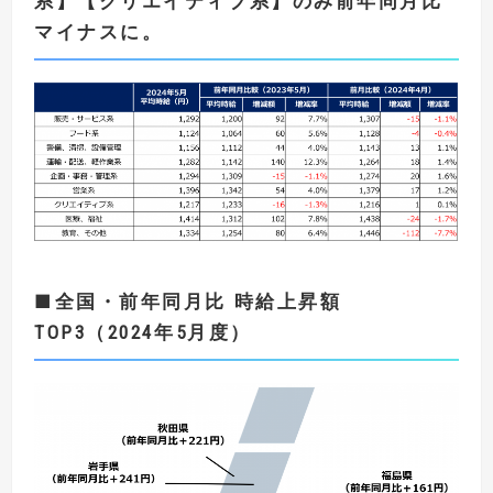
系】【クリエイティブ系】のみ前年同月比
マイナスに。
■
全国・
前年同月比
時給上昇額
TOP3
（
2024
年5
月度）