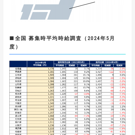
■
全国 募集時平均時給調査（
2024
年5
月
度
）