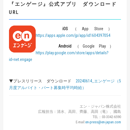
『
エンゲージ
』
公式アプリ ダウンロード
URL
iOS
（App Store）
https://apps.apple.com/jp/app/id1604397054
Android
（Google Play）
https://play.google.com/store/apps/details?
id=net.engage
▼プレスリリース ダウンロード
20240614_エンゲージ（5
月度アルバイト・パート募集時平均時給）
エン・ジャパン株式会社
広報担当：清水、高田、齊藤、高田（竜）、國島
TEL：03-3342-6590
E-mail:
en-press@en-japan.com