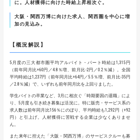
に。人材獲得に向けた時給上昇相次ぐ。
大阪・関西万博に向けた求人、関西圏を中心に増
加の見込み。
【
概況解説
】
5月度の三大都市圏平均アルバイト・パート時給は1,315円
（前年同月比+60円／4.8％増、前月比-2円／0.2％減）。全国
平均時給は1,237円（前年同月比+64円／5.5％増、前月比-35円
／2.8％減）で、いずれも前年同月比を上回りました。
学生バイトの卒業など、3月に相次ぐ「時期要因の退職」によ
り、5月度も引き続き募集は活況に。特に販売・サービス系の
求人数は前年同月比156％にのぼり、平均時給も1,292円（+92
円）と引上げ。人材獲得に苦戦する企業は少なくありませ
ん。
また来年に控えた「大阪・関西万博」のサービスクルーも募