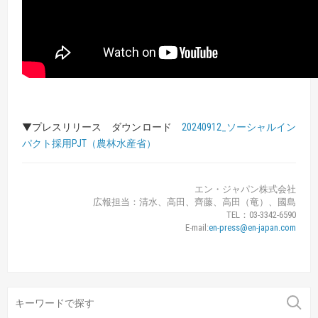
▼プレスリリース ダウンロード
20240912_ソーシャルイン
パクト採用PJT（農林水産省）
エン・ジャパン株式会社
広報担当：清水、高田、齊藤、高田（竜）、國島
TEL：03-3342-6590
E-mail:
en-press@en-japan.com