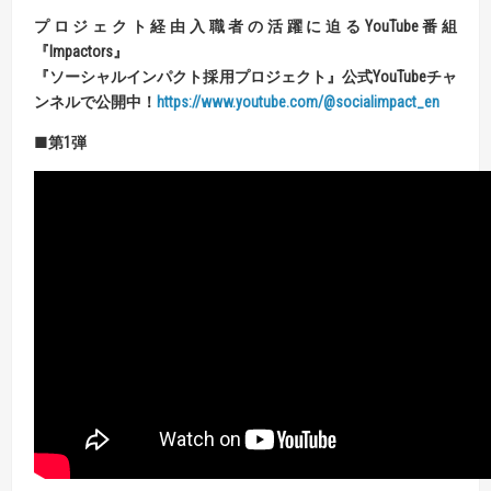
プロジェクト経由入職者の活躍に迫る
YouTube
番組
『
Impactors
』
『
ソーシャルインパクト採用プロジェクト
』
公式
YouTube
チャ
ンネルで公開中！
https://www.youtube.com/@socialimpact_en
■第
1
弾