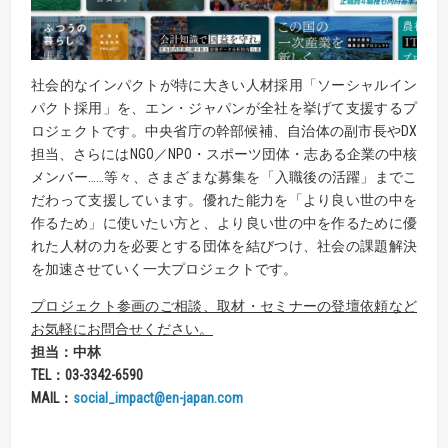
社会的なインパクトが特に大きい人材採用「ソーシャルイン
パクト採用」を、エン・ジャパンが全社を挙げて支援するプ
ロジェクトです。中央省庁の幹部候補、自治体の副市長やDX
担当、さらにはNGO／NPO・スポーツ団体・志ある企業の中核
メンバー……等々、さまざまな募集を「入職後の活躍」までこ
だわって支援しています。優れた能力を「より良い世の中を
作るため」に使いたい方と、より良い世の中を作るために優
れた人材の力を必要とする団体を結びつけ、社会の課題解決
を加速させていく一大プロジェクトです。
プロジェクト参画のご相談、取材・セミナーの登壇依頼など
お気軽にお問合せください。
担当：中林
TEL
：
03-3342-6590
MAIL
：
social_impact@en-japan.com