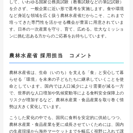
して、いわゆる国家公務員試験（教養試験などの筆記試験）
を介さず、一般企業に近い形で選考を実施します。食や環境
など身近な領域を広く扱う農林水産省だからこそ、これまで
培ってきた専門性を活かせる機会が豊富に用意されていま
す。日本の一次産業を守り、育て、広める。壮大なミッショ
ンに挑む志ある方からのご応募をお待ちしています。
農林水産省 採用担当
コメント
農林水産省は、生命（いのち）を支える「食」と安心して暮
らせる「環境」を未来の子どもたちに継承していくことを使
命としています。国内では人口減少により需要が減る一方
で、世界的な人口増加や気候変動等による食料安全保障上の
リスクが増加するなど、農林水産業・食品産業を取り巻く情
勢は大きく変化しています。
こうした変化の中でも、国民に食料を安定的に供給しつつ、
農林水産業・食品産業を更に成長させていくためには、国内
の生産現場から海外マーケットまでを幅広く視野に入れて課