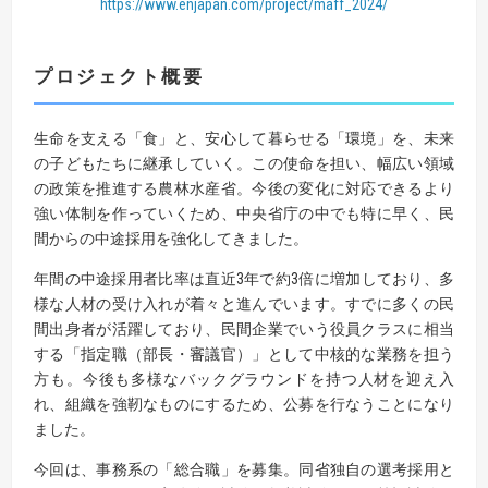
https://www.enjapan.com/project/maff_2024/
プロジェクト概要
生命を支える「食」と、安心して暮らせる「環境」を、未来
の子どもたちに継承していく。この使命を担い、幅広い領域
の政策を推進する農林水産省。今後の変化に対応できるより
強い体制を作っていくため、中央省庁の中でも特に早く、民
間からの中途採用を強化してきました。
年間の中途採用者比率は直近3年で約3倍に増加しており、多
様な人材の受け入れが着々と進んでいます。すでに多くの民
間出身者が活躍しており、民間企業でいう役員クラスに相当
する「指定職（部長・審議官）」として中核的な業務を担う
方も。今後も多様なバックグラウンドを持つ人材を迎え入
れ、組織を強靭なものにするため、公募を行なうことになり
ました。
今回は、事務系の「総合職」を募集。同省独自の選考採用と