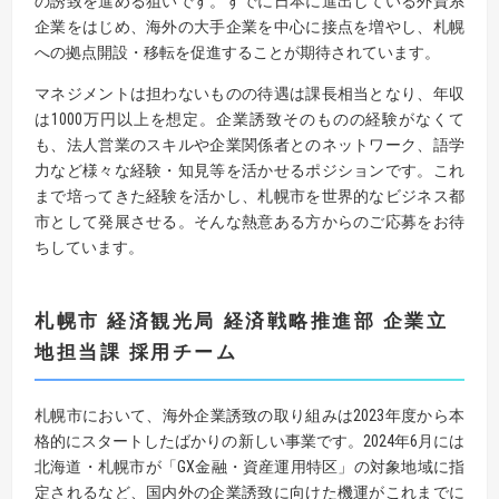
の誘致を進める狙いです。すでに日本に進出している外資系
企業をはじめ、海外の大手企業を中心に接点を増やし、札幌
への拠点開設・移転を促進することが期待されています。
マネジメントは担わないものの待遇は課長相当となり、年収
は1000万円以上を想定。企業誘致そのものの経験がなくて
も、法人営業のスキルや企業関係者とのネットワーク、語学
力など様々な経験・知見等を活かせるポジションです。これ
まで培ってきた経験を活かし、札幌市を世界的なビジネス都
市として発展させる。そんな熱意ある方からのご応募をお待
ちしています。
札幌市 経済観光局 経済戦略推進部 企業立
地担当課 採用チーム
札幌市において、海外企業誘致の取り組みは2023年度から本
格的にスタートしたばかりの新しい事業です。2024年6月には
北海道・札幌市が「GX金融・資産運用特区」の対象地域に指
定されるなど、国内外の企業誘致に向けた機運がこれまでに