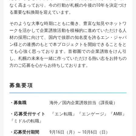
なく高まっており、今の行動が札幌の今後の10年を決定づけ
る重要な転換期を迎えています。
そのような大事な時期にともに働き、豊富な知見やネットワ
ークを活かして企業誘致活動を積極的に進めていただける人
材の採用に向けて、国内で抜群の知名度を誇るエン・ジャパ
ン様との連携のもとで本プロジェクトを開始できることをと
ても心強く思っております。首都圏での企業誘致をけん引
し、札幌の未来を一緒に作っていただける熱い志をお持ちの
方のご応募を心からお待ちしております。
募集要項
・募集職
海外／国内企業誘致担当（課長級）
・応募受付サイト
『エン転職』『エンゲージ』『AMBI』
『ミドルの転職』
・応募受付期間
9月16日（月）～ 10月6日（日）