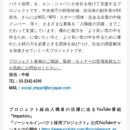
パクト採用」を、エン・ジャパンが全社を挙げて支援するプ
ロジェクトです。中央省庁の幹部候補、自治体の副市長やDX
担当、さらにはNGO／NPO・スポーツ団体・志ある企業の中核
メンバー……等々、さまざまな募集を「入職後の活躍」までこ
だわって支援しています。優れた能力を「より良い世の中を
作るため」に使いたい方と、より良い世の中を作るために優
れた人材の力を必要とする団体を結びつけ、社会の課題解決
を加速させていく一大プロジェクトです。
プロジェクト参画のご相談、取材・セミナーの登壇依頼など
お気軽にお問合せください。
担当：中林
TEL
：
03-3342-6590
MAIL
：
social_impact@en-japan.com
プロジェクト経由入職者の活躍に迫る
YouTube
番組
『
Impactors
』
『
ソーシャルインパクト採用プロジェクト
』
公式
YouTube
チャ
ンネルで公開中！
https://www.youtube.com/@socialimpact_en