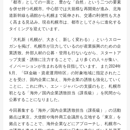
「都市」としての一面と、豊かな「自然」という二つの要素
を併せ持つ札幌市。中心部では大規模な再開発が進み、北海
道新幹線も函館から札幌まで延伸され、交通の利便性も大き
く高まる見込み。現在札幌市は、都市としてさらに進化する
タイミングを迎えています。
「大札新（札幌が、大きく、新しく変わる）」というスロー
ガンを掲げ、札幌市が注力しているのが産業振興のための企
業誘致。外部人材の公募・登用も行ないながら、スタートア
ップ支援・誘致に注力することで、より多くの人々が集い、
イノベーションが生まれる街を目指しています。 また2024年
6月、「GX金融・資産運用特区」の対象地域に指定されたこ
とを受け、国内企業に加え、海外企業の誘致も強化していく
ことに。これに伴い、エン・ジャパンの支援のもと、札幌市
初となる「海外／国内企業誘致担当（課長級）」を民間から
公募することになりました。
今回募集する「海外／国内企業誘致担当（課長級）」の活動
拠点は東京。大使館や海外商工会議所も立地する「東京」を
拠点とすることで、海外企業などにアプローチし、札幌市へ