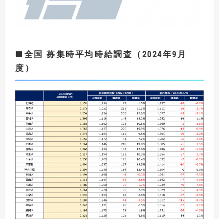
■
全国 募集時平均時給調査（
2024
年9
月
度
）