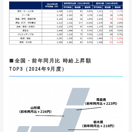
■
全国・
前年同月比
時給上昇額
TOP3
（
2024
年9
月度）