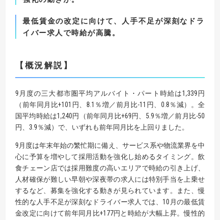
最低賃金の改定に向けて、人手不足が深刻なドラ
イバー求人で時給が高騰。
【
概況解説
】
9月度の三大都市圏平均アルバイト・パート時給は1,339円
（前年同月比+101円、8.1％増／前月比-11円、0.8％減）。全
国平均時給は1,240円（前年同月比+69円、5.9％増／前月比-50
円、3.9％減）で、いずれも前年同月比を上回りました。
9月度は年末年始の繁忙期に備え、サービス系や物流業界を中
心に予算を増やして採用活動を強化し始めるタイミング。飲
食チェーン店では採用難度の高いエリアで時給の引き上げ、
人材確保が難しい早朝や深夜帯の求人には特別手当を上乗せ
するなど、募集を強化する動きが見られています。また、慢
性的な人手不足が深刻なドライバー求人では、10月の最低賃
金改定に向けて前年同月比+177円と時給が大幅上昇。慢性的