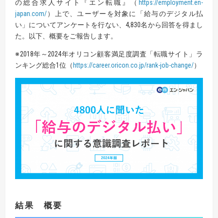
の総合求人サイト『エン転職』（
https://employment.en-
japan.com/
）上で、ユーザーを対象に「給与のデジタル払
い」についてアンケートを行ない、4,830名から回答を得まし
た。以下、概要をご報告します。
※2018年～2024年オリコン顧客満足度調査「転職サイト」ラ
ンキング総合1位（
https://career.oricon.co.jp/rank-job-change/
）
結果 概要