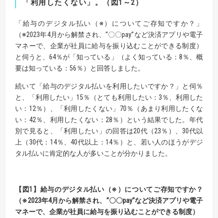
「利用したくない」。（図1～2）
「給与のデジタル払い（※）についてご存知ですか？」
（※2023年4月から解禁され、”〇〇pay”など決済アプリや電子
マネーで、企業が社員に給与を振り込むことができる制度）
と伺うと、64％が「知っている」（よく知っている：8％、概
要は知っている：56％）と回答しました。
続いて「給与のデジタル払いを利用したいですか？」と伺％
と、「利用したい」15％（とても利用したい：3％、利用した
い：12％）、「利用したくない」70％（あまり利用したくな
い：42％、利用したくない：28％）という結果でした。年代
別で見ると、「利用したい」の回答は20代（23％）、30代以
上（30代：14％、40代以上：14％）と、若い人のほうがデジ
タル払いに肯定的な人が多いことが分かりました。
【
図
1】
給与のデジタル
払い
（
※
）
について
ご存知ですか？
（
※2023
年
4
月から解禁され、”〇〇
pay”
など
決済アプリや電子
マネーで、企業が社員に給与を振り込むことができる制度）