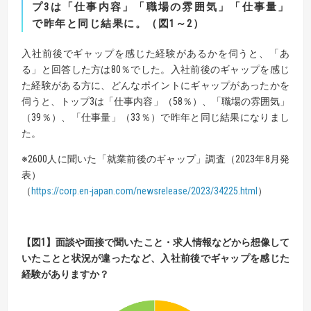
プ3は「仕事内容」「職場の雰囲気」「仕事量」
で昨年と同じ結果に。
（図
1
～
2
）
入社前後でギャップを感じた経験があるかを伺うと、「あ
る」と回答した方は80％でした。入社前後のギャップを感じ
た経験がある方に、どんなポイントにギャップがあったかを
伺うと、トップ3は「仕事内容」（58％）、「職場の雰囲気」
（39％）、「仕事量」（33％）で昨年と同じ結果になりまし
た。
※2600人に聞いた「就業前後のギャップ」調査（2023年8月発
表）
（
https://corp.en-japan.com/newsrelease/2023/34225.html
）
【
図
1】
面談や面接で聞いたこと・求人情報などから想像して
いたことと状況が違ったなど、
入社前後でギャップを感じた
経験がありますか？