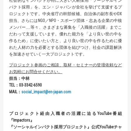
社会的なインパクトが特に大きい人材採用「ソーシャルイン
パクト採用」を、エン・ジャパンが全社を挙げて支援するプ
ロジェクトです。中央省庁の幹部候補、自治体の副市長やDX
担当、さらにはNGO／NPO・スポーツ団体・志ある企業の中核
メンバー……等々、さまざまな募集を「入職後の活躍」までこ
だわって支援しています。優れた能力を「より良い世の中を
作るため」に使いたい方と、より良い世の中を作るために優
れた人材の力を必要とする団体を結びつけ、社会の課題解決
を加速させていく一大プロジェクトです。
プロジェクト参画のご相談、取材・セミナーの登壇依頼など
お気軽にお問合せください。
担当：中林
TEL
：
03-3342-6590
MAIL
：
social_impact@en-japan.com
プロジェクト経由入職者の活躍に迫るYouTube番組
『Impactors』
『ソーシャルインパクト採用プロジェクト』公式YouTubeチャ