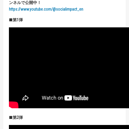
ンネルで公開中！
https://www.youtube.com/@socialimpact_en
■第
1
弾
■第
2
弾