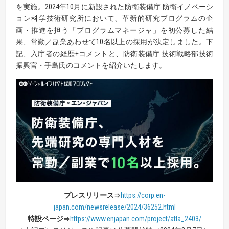
を実施。2024年10月に新設された防衛装備庁 防衛イノベーシ
ョン科学技術研究所において、革新的研究プログラムの企
画・推進を担う「プログラムマネージャ」を初公募した結
果、常勤／副業あわせて10名以上の採用が決定しました。下
記、入庁者の経歴+コメントと、防衛装備庁 技術戦略部技術
振興官・手島氏のコメントを紹介いたします。
プレスリリース
⇒
https://corp.en-
japan.com/newsrelease/2024/36252.html
特設ページ
⇒
https://www.enjapan.com/project/atla_2403/