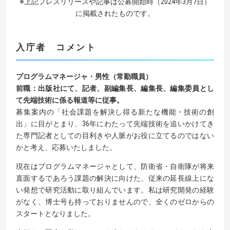
※上記プレスリリースや記事は公募開始時（2024年3月7日）
に掲載されたものです。
入庁者
コメント
プログラムマネージャ・男性（常勤職員）
前職：出版社にて、記者、副編集長、編集長、編集委員とし
て先端技術に係る報道等に従事。
募集案内の「社会課題を解決し得る新たな機能・技術の創
出」に目がとまり、36年にわたって先端技術を追いかけてき
た専門記者としての目利きや人脈がお役に立てるのではない
かと考え、応募いたしました。
現在はプログラムマネージャとして、防衛省・自衛隊が将来
直面するであろう課題の解決に向けた、従来の延長線上にな
い発想で研究活動に取り組んでいます。私は研究開発の経験
がなく、博士号も持っておりませんので、全くのゼロからの
スタートとなりました。