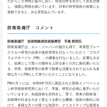
だからこそ仲間と協力し合い、得意分野を生かして意見交換
し、強固な関係を築いています。日本の科学技術の発展にも
貢献できると、みな意気込んでいます。
防衛装備庁 コメント
防衛装備庁 技術戦略部技術振興官 手島 哲郎氏
防衛装備庁は、エン・ジャパンの協力も得て、革新型ブレー
クスルー研究の企画や進捗管理を行なっていただく「プログ
ラムマネージャ（PM）」の募集を行ないました。反響も大き
く、結果として我々の期待を上回る多くの方に御応募いただ
き、学界、産業界等の各界で顕著な活躍をされておられる多
様な方々にPMとして来ていただくことになりました。
PMの方々には、令和6年10月に新設された防衛イノベーショ
ン科学技術研究所において、早速、研究の企画に着手いただ
いていますが、先端技術を目利きし、育て、将来の防衛省・
自衛隊や社会を大きく変えうる新たな機能・技術の創出に向
けて、多様な方々の様々な知見や、クリエイティブな発想を