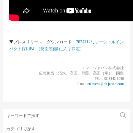
▼プレスリリース ダウンロード
20241128_ソーシャルイン
パクト採用PJT（防衛装備庁_入庁決定）
エン・ジャパン株式会社
広報担当：清水、高田、齊藤、高田（竜）、國島
TEL：03-3342-6590
E-mail:
en-press@en-japan.com