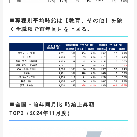
■職種別平均時給は【教育、その他】を除
く全職種で前年同月を上回る。
■
全国・
前年同月比
時給上昇額
TOP3
（
2024
年11
月度）