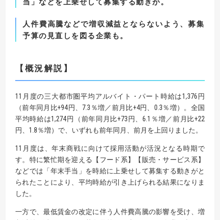
当」などを上乗せして募集する動きが。
人件費高騰などで増収減益とならないよう、募集
予算の見直しを図る企業も。
【
概況解説
】
11月度の三大都市圏平均アルバイト・パート時給は1,376円
（前年同月比+94円、7.3％増／前月比+4円、0.3％増）。全国
平均時給は1,274円（前年同月比+73円、6.1％増／前月比+22
円、1.8％増）で、いずれも前年同月、前月を上回りました。
11月度は、年末商戦に向けて採用活動が活況となる時期で
す。特に繁忙期を迎える【フード系】【販売・サービス系】
などでは「年末手当」を時給に上乗せして募集する動きがと
られたことにより、平均時給が引き上げられる結果になりま
した。
一方で、最低賃金の改定に伴う人件費高騰の影響を受け、増