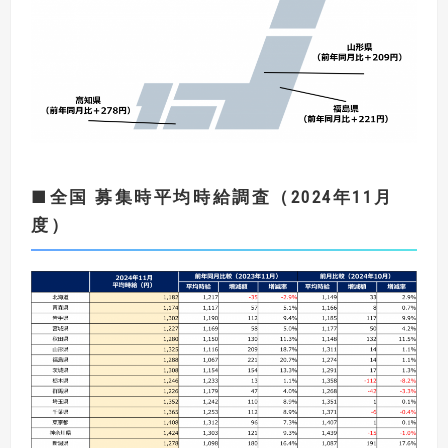
■
全国 募集時平均時給調査（
2024
年11
月
度
）