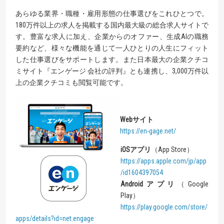
あらゆる業界・職種・雇用形態の仕事選びをこれひとつで。
180万件以上の求人を掲載する国内最大級の総合求人サイトで
す。豊富な求人に加え、企業からのオファー、生成AIの職務
要約など、様々な機能を通じて一人ひとりの人生にフィット
した仕事選びをサポートします。また日本最大の企業クチコ
ミサイト『エンゲージ 会社の評判』とも連携し、3,000万件以
上の企業クチコミも閲覧可能です。
Web
サイト
https://en-gage.net/
iOS
アプリ
（App Store）
https://apps.apple.com/jp/app
/id1604397054
Android
アプリ
（Google
Play）
https://play.google.com/store/
apps/details?id=net.engage