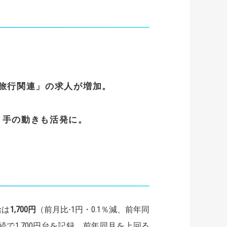
。
旅行関連」の求人が増加。
き手の動きも活発に。
給は
1,700
円
（前月比-1円・0.1％減、前年同
連続で1,700円台を記録。前年同月を上回る