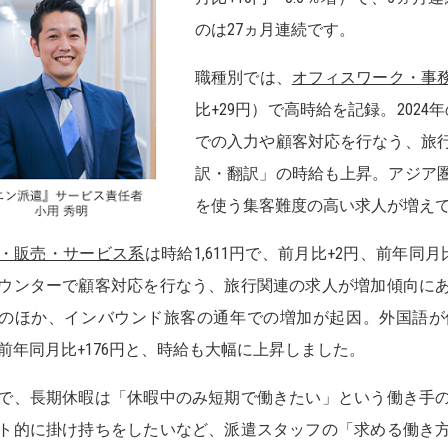
のは27ヵ月連続です。
職種別では、
オフィスワーク・事
比+29円）で高時給を記録。202
での入力や顧客対応を行なう、旅
訳・翻訳」の時給も上昇。アジア
を使う集客難度の高い求人が増え
・販売・サービス系
は時給1,611円で、前月比+2円、前年同
ウンターで顧客対応を行なう、旅行関連の求人が増加傾向に
のほか、インバウンド旅客の通年での増加が起因。外国語が
前年同月比+176円と、時給も大幅に上昇しました。
で、長期休暇は「休暇中のみ短期で働きたい」という働き手
ト的に掛け持ちをしたいなど、派遣スタッフの「求める働き