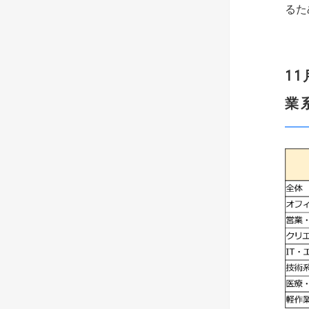
るた
1
業