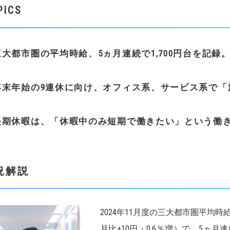
PICS
三大都市圏の平均時給、
5
ヵ月連続で
1,700
円台を記録
年末年始の
9
連休に向け、オフィス系、サービス系で「
長期休暇は、「休暇中のみ短期で働きたい」という働
況解説
2024年11月度の三大都市圏平均時
月比+10円・0.6％増）で、5ヵ月