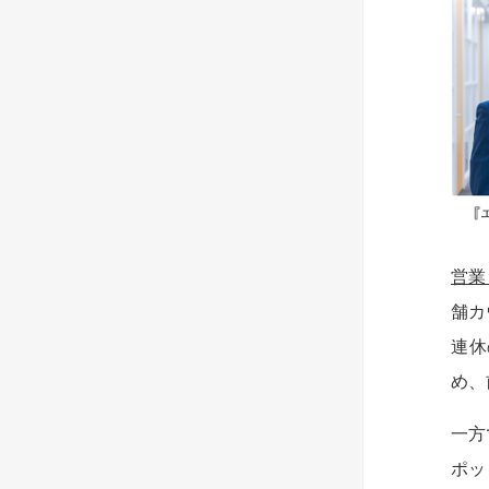
営業
舗カ
連休
め、
一方
ポッ