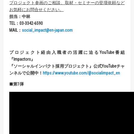
プロジェクト参画のご相談、取材・セミナーの登壇依頼など
お気軽にお問合せください。
担当：中林
TEL
：
03-3342-6590
MAIL
：
social_impact@en-japan.com
プロジェクト経由入職者の活躍に迫る
YouTube
番組
『
Impactors
』
『
ソーシャルインパクト採用プロジェクト
』
公式
YouTube
チャ
ンネルで公開中！
https://www.youtube.com/@socialimpact_en
■第
1
弾