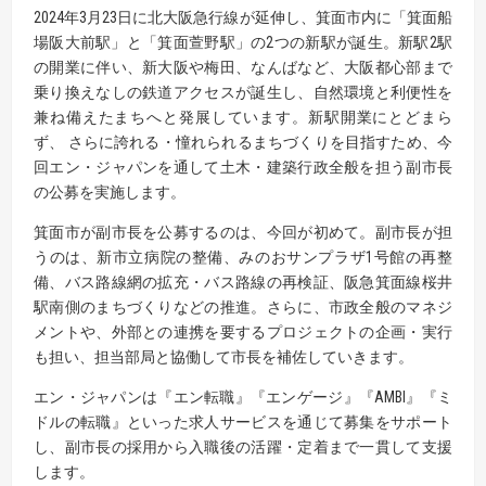
2024年3月23日に北大阪急行線が延伸し、箕面市内に「箕面船
場阪大前駅」と「箕面萱野駅」の2つの新駅が誕生。新駅2駅
の開業に伴い、新大阪や梅田、なんばなど、大阪都心部まで
乗り換えなしの鉄道アクセスが誕生し、自然環境と利便性を
兼ね備えたまちへと発展しています。新駅開業にとどまら
ず、 さらに誇れる・憧れられるまちづくりを目指すため、今
回エン・ジャパンを通して土木・建築行政全般を担う副市長
の公募を実施します。
箕面市が副市長を公募するのは、今回が初めて。副市長が担
うのは、新市立病院の整備、みのおサンプラザ1号館の再整
備、バス路線網の拡充・バス路線の再検証、阪急箕面線桜井
駅南側のまちづくりなどの推進。さらに、市政全般のマネジ
メントや、外部との連携を要するプロジェクトの企画・実行
も担い、担当部局と協働して市長を補佐していきます。
エン・ジャパンは『エン転職』『エンゲージ』『AMBI』『ミ
ドルの転職』といった求人サービスを通じて募集をサポート
し、副市長の採用から入職後の活躍・定着まで一貫して支援
します。