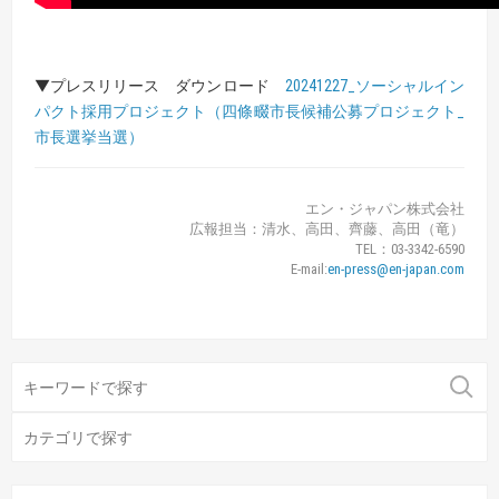
▼プレスリリース ダウンロード
20241227_ソーシャルイン
パクト採用プロジェクト（四條畷市長候補公募プロジェクト_
市長選挙当選）
エン・ジャパン株式会社
広報担当：清水、高田、齊藤、高田（竜）
TEL：03-3342-6590
E-mail:
en-press@en-japan.com