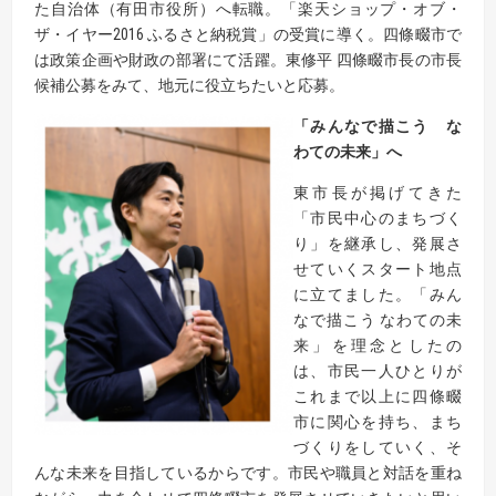
た自治体（有田市役所）へ転職。「楽天ショップ・オブ・
ザ・イヤー2016 ふるさと納税賞」の受賞に導く。四條畷市で
は政策企画や財政の部署にて活躍。東修平 四條畷市長の市長
候補公募をみて、地元に役立ちたいと応募。
「みんなで描こう な
わての未来」へ
東市長が掲げてきた
「市民中心のまちづく
り」を継承し、発展さ
せていくスタート地点
に立てました。「みん
なで描こう なわての未
来」を理念としたの
は、市民一人ひとりが
これまで以上に四條畷
市に関心を持ち、まち
づくりをしていく、そ
んな未来を目指しているからです。市民や職員と対話を重ね