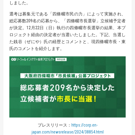
しました。
選考は募集元である「四條畷市民の力」によって実施され、
総応募数209名の応募から、「四條畷市長選挙」立候補予定者
が決定。12月22日（日）執行の四條畷市長選挙の結果、本プ
ロジェクト経由の決定者が当選いたしました。下記、当選し
た銭谷（ぜにや）氏の経歴とコメントと、現四條畷市長・東
氏のコメントを紹介します。
プレスリリース：
https://corp.en-
japan.com/newsrelease/2024/38854.html