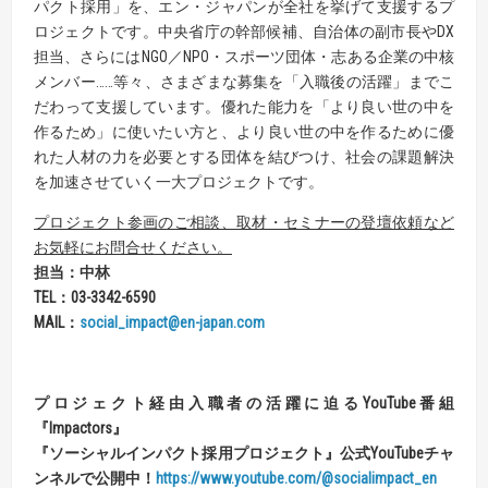
パクト採用」を、エン・ジャパンが全社を挙げて支援するプ
ロジェクトです。中央省庁の幹部候補、自治体の副市長やDX
担当、さらにはNGO／NPO・スポーツ団体・志ある企業の中核
メンバー……等々、さまざまな募集を「入職後の活躍」までこ
だわって支援しています。優れた能力を「より良い世の中を
作るため」に使いたい方と、より良い世の中を作るために優
れた人材の力を必要とする団体を結びつけ、社会の課題解決
を加速させていく一大プロジェクトです。
プロジェクト参画のご相談、取材・セミナーの登壇依頼など
お気軽にお問合せください。
担当：中林
TEL
：
03-3342-6590
MAIL
：
social_impact@en-japan.com
プロジェクト経由入職者の活躍に迫る
YouTube
番組
『
Impactors
』
『
ソーシャルインパクト採用プロジェクト
』
公式
YouTube
チャ
ンネルで公開中！
https://www.youtube.com/@socialimpact_en