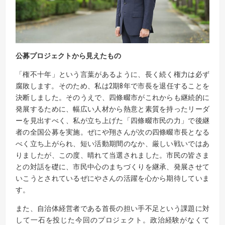
公募プロジェクトから見えたもの
「権不十年」という言葉があるように、長く続く権力は必ず
腐敗します。そのため、私は2期8年で市長を退任することを
決断しました。そのうえで、四條畷市がこれからも継続的に
発展するために、幅広い人材から熱意と素質を持ったリーダ
ーを見出すべく、私が立ち上げた「四條畷市民の力」で後継
者の全国公募を実施。ぜにや翔さんが次の四條畷市長となる
べく立ち上がられ、短い活動期間のなか、厳しい戦いではあ
りましたが、この度、晴れて当選されました。市民の皆さま
との対話を礎に、市民中心のまちづくりを継承、発展させて
いこうとされているぜにやさんの活躍を心から期待していま
す。
また、自治体経営者である首長の担い手不足という課題に対
して一石を投じた今回のプロジェクト。政治経験がなくて