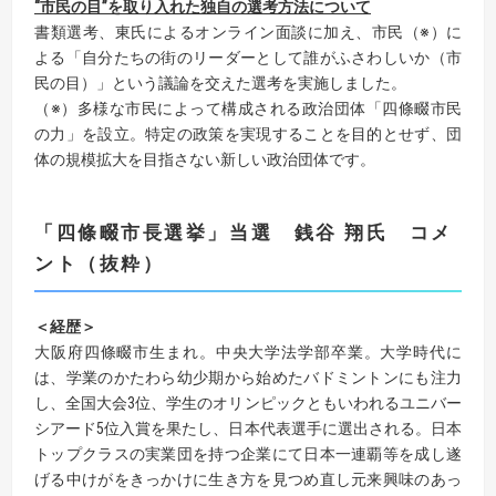
“市民の目”を取り入れた独自の選考方法について
書類選考、東氏によるオンライン面談に加え、市民（※）に
よる「自分たちの街のリーダーとして誰がふさわしいか（市
民の目）」という議論を交えた選考を実施しました。
（※）多様な市民によって構成される政治団体「四條畷市⺠
の⼒」を設⽴。特定の政策を実現することを目的とせず、団
体の規模拡大を目指さない新しい政治団体です。
「四條畷市長選挙」当選 銭谷 翔氏 コメ
ント（抜粋）
＜経歴＞
大阪府四條畷市生まれ。中央大学法学部卒業。大学時代に
は、学業のかたわら幼少期から始めたバドミントンにも注力
し、全国大会3位、学生のオリンピックともいわれるユニバー
シアード5位入賞を果たし、日本代表選手に選出される。日本
トップクラスの実業団を持つ企業にて日本一連覇等を成し遂
げる中けがをきっかけに生き方を見つめ直し元来興味のあっ