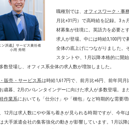
職種別では、
オフィスワーク・事
月比+31円）で高時給を記録。3
材募集が佳境に。英語力を必要とする
求人が登場。中には時給3,100円
全体の底上げにつながりました。
スタントや、1月以降本格的に開
多数登場し、オフィス系全体の求人数が増加しました。
・販売・サービス系
は時給1,617円で、前月比+6円、前年同
お歳暮、2月のバレンタインデーに向けた求人が多数登場。また
軽作業系
においても「仕分け」や「梱包」など時期的な需要増
、12月は求人数にやや落ち着きが見られる時期ですが、今年
は大手派遣会社の集客強化の動きが影響しています。1月以降