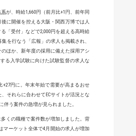
務系
が、時給1,660円（前月比+1円、前年同
ヵ月後に開催を控える大阪・関西万博では人
「受付」などで2,000円を超える高時給
で募集を行なう「広報」の求人も掲載され、
そのほか、新年度の採用に備えた採用アシ
始する入学試験に向けた試験監督の求人な
月比+27円に。年末年始で需要が高まるおせ
、それらに合わせてECサイトが活況とな
に伴う案件の急増が見られました。
は多くの職種で案件数が増加しました。背
はマーケット全体で4月開始の求人が増加