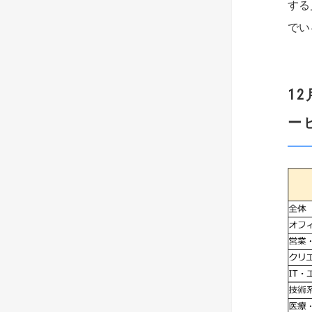
する
でい
1
ー