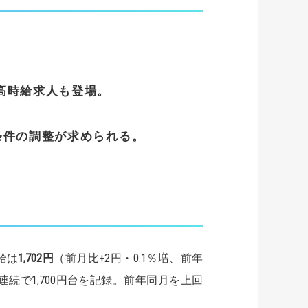
。
高時給求人も登場。
条件の調整が求められる。
給は
1,702
円
（前月比+2円・0.1％増、前年
月連続で1,700円台を記録。前年同月を上回