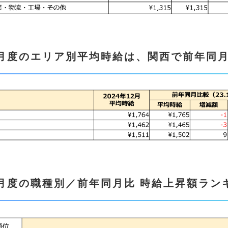
2月度のエリア別平均時給は、関西で前年同
2月度の職種別／前年同月比 時給上昇額ラン