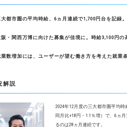
三大都市圏の平均時給、6
ヵ月連続で
1,700
円台を記録
大阪・関西万博に向けた募集が佳境に。時給
3,100
円の
就業数増加には、ユーザーが望む働き方を考えた就業
況解説
2024年12月度の三大都市圏平均時
同月比+18円・1.1％増）で、6ヵ
るのは28ヵ月連続です。