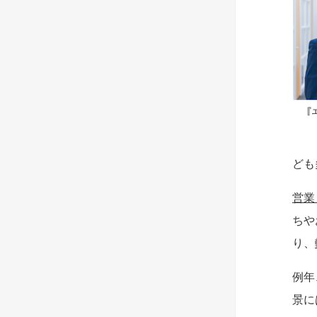
ども
営業
ちや
り、
例年
景に