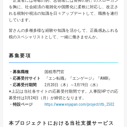
「正直者には尊敬の的、悪徳者には畏怖の的」のスローガン
を胸に、社会経済の複雑化や国際化に柔軟に対応し、改正さ
れる税制や税法の知識を日々アップデートして、職務を遂行
しています。
皆さんの多種多様な経験や知識を活かして、正義感あふれる
税のスペシャリストとして、一緒に働きませんか。
募集要項
・募集職種
国税専門官
・応募受付サイト
『エン転職』『エンゲージ』『AMBI』
・応募受付期間
2月20日（木）～3月19日（水）
※上記は当社各サイトの応募受付期間です。人事院HPでの応
募受付は3月24日（月）が締切となります。
・特設ページ
https://www.enjapan.com/project/rtb_2502
本プロジェクトにおける当社支援サービス