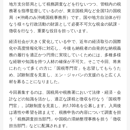
地方支分部局として税務調査などを行ないつつ、管轄内の税
務署を指導監督しているのが、東京国税局など全国12の国税
局（※沖縄のみ沖縄国税事務所）です。国や地方自治体が行
なう様々な行政活動の財源として必要不可欠な税金の賦課・
徴収を行なう、重要な役目を担っています。
経済社会が大きく変化している中で、近年の経済取引の国際
化や高度情報化等に対応し、今後も納税者の自発的な納税義
務の履行を適正かつ円滑に実現していくためには、多種多様
な経験や知識を持つ人材の確保が不可欠。そこで今回、将来
にわたって多くの方に「国税専門官」を志望してもらうた
め、試験制度を見直し、エン・ジャパンの支援のもと広く人
材を募ることになりました。
今回募集するのは、国税局や税務署において法律・経済・会
計などの知識を活かし、適正な課税と徴収を行なう「国税専
門官」。試験制度を見直し、約1,100名を公募します。入局後
は適性や希望を踏まえて、税務申告の内容について調査を担
う「税務調査担当部門」や国税の滞納整理事務を担う「徴収
担当部門」などに配属されます。