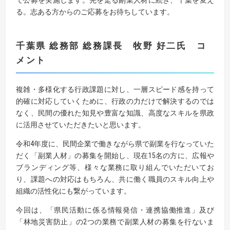
で公募を実施します。先を走る副業人材に続き、千葉を変え
る。志ある方からのご応募をお待ちしています。
千葉県 総務部 総務課長 牧野 好二
氏 コ
メント
複雑・多様化する行政課題に対し、一層スピード感を持って
的確に対応していくために、行政の力だけで解決するのでは
なく、民間の優れた知見や豊富な知識、高度なスキルを県政
に活用させていただきたいと思います。
令和4年度に、民間企業で働きながら県で副業を行なっていた
だく「副業人材」の募集を開始し、現在15名の方に、広報や
ブランディング等、様々な業務に取り組んでいただいてお
り、課題への対応はもちろん、共に働く職員のスキル向上や
組織の活性化にも繋がっています。
今回は、「県民活動に係る情報発信・連携協働推進」及び
「林地災害防止」の2つの業務で副業人材の募集を行ないま