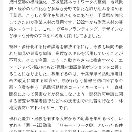
成田空港の機能強化、広域道路ネットワークの整備、地域振
興・経済の活性化など多様な分野で新たな取り組みを進める
千葉県。こうした変化を加速させるにあたり、千葉県が強化
してきたのが副業人材の登用です。2022年から副業人材の募
集をスタートし、これまでDXやブランディング、デザインな
ど様々な分野のプロを20名近く採用してきました。
複雑・多様化する行政課題を解決するには、今後も民間の優
れた知見や豊富な知識、高度なスキルを活用していくことが
不可欠。そこで今回、こうした動きをさらに推進すべく、エ
ン・ジャパン協力のもと2職種の新設副業ポジションを公募す
ることになりました。募集するのは、千葉県県民活動推進計
画の改定に関する助言や、県が行なう情報発信に関する企
画・立案を担う「県民活動推進コーディネーター」と、森林
開発によって災害などが発生しないよう、開発許可申請に関
する審査や事業者指導などへの技術面での助言を行なう「林
地災害防止アドバイザー」です。
優れた能力・経験を有する人材からの応募を集めるべく、い
ずれも「週1～2日勤務」「リモートワークOK」といった条件