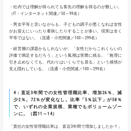
・社内では理解が得られても客先の理解を得るのが難しい。
（IT・インターネット関連／50～99名）
・男女平等と言いながらも、子どもの調子が悪くなれば女性
がお迎えにいったり看病したりすることが多い。現実は全く
平等ではない。（流通・小売関連／100～299名）
・経営層の課題かもしれないが、「女性だからこれくらいの
評価で満足するだろう」という風潮は実際に残る。「無理に
引き止めなくても、代わりはいくらでも居る」という感情が
見え隠れしている。（流通・小売関連／100～299名）
4
：直近
3
年間での女性管理職比率、増加
26
％、減
少
2
％。
72
％が変化なし。
比率「
5
％以下」が
58
％
で、いずれの企業規模、業種でもボリュームゾー
ンに。（図
11
～
14
）
「貴社の女性管理職比率は、直近3年間で増加しましたか？」