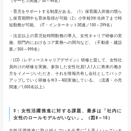
（サービス関連／30～49名）
・育児をサポートする制度がある。（1）保育園入所後の慣ら
し保育期間中も育休取得が可能（2）小学校3年生終了まで時
短勤務が可能。（IT・インターネット関連／100～299名）
・法定以上の育児短時間勤務の導入、女性キャリア研修の実
施、部門内におけるコア業務への関与など。（不動産・建設
業／300～999名）
・LCD（レディースキャリアデザイン）研修と題して、女性社
員向けの研修を実施。参加した女性社員1人1人に将来の働き
方をイメージいただき、それを情報共有し会社としてバック
アップしていく研修を年3～4回実施している。（流通・小売
関連／1,000名以上）
3
：女性活躍推進に対する課題、最多は「社内に
女性のロールモデルがいない」。（図
8
～
10
）
女性活躍推進に取り組んでいる企業に”上手くいっている