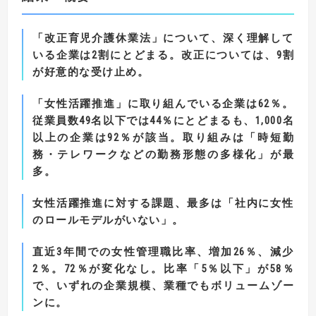
「改正育児介護休業法」について、深く理解して
いる企業は
2
割にとどまる。
改正については、
9
割
が好意的な受け止め。
「女性活躍推進」に取り組んでいる企業は
62
％。
従業員数
49
名以下では
44
％にとどまるも、
1,000
名
以上の企業は
92
％が該当。
取り組みは「時短勤
務・テレワークなどの勤務形態の多様化」が最
多。
女性活躍推進に対する課題、最多は「社内に女性
のロールモデルがいない」。
直近
3
年間での女性管理職比率、増加
26
％、減少
2
％。
72
％が変化なし。
比率「
5
％以下」が
58
％
で、いずれの企業規模、業種でもボリュームゾー
ンに。