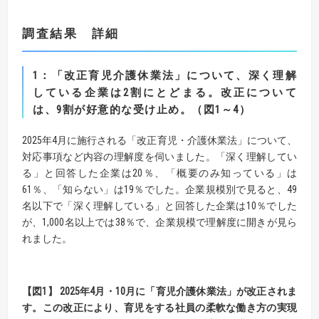
調査結果 詳細
1
：
「改正育児介護休業法」について、深く理解
している企業は
2
割にとどまる。
改正について
は、
9
割が好意的な受け止め。
（図
1
～
4
）
2025年4月に施行される「改正育児・介護休業法」について、
対応事項など内容の理解度を伺いました。「深く理解してい
る」と回答した企業は20％、「概要のみ知っている」は
61％、「知らない」は19％でした。企業規模別で見ると、49
名以下で「深く理解している」と回答した企業は10％でした
が、1,000名以上では38％で、企業規模で理解度に開きが見ら
れました。
【
図
1】
2025
年
4
月・
10
月に「育児介護休業法」が改正されま
す。この改正により、
育児をする社員の柔軟な働き方の実現