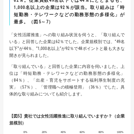
62
％。
従業員数
49
名以下では
44
％にとどまるも、
1,000
名以上の企業は
92
％が該当。
取り組みは「時
短勤務・テレワークなどの勤務形態の多様化」が
最多。
（図
5
～
7
）
「女性活躍推進」への取り組み状況を伺うと、「取り組んで
いる」と回答した企業は62％でした。企業規模別では、”49名
以下”が44％、”1,000名以上”が92％で48ポイントと最も大きな
開きが見られました。
「取り組んでいる」と回答した企業に内容を伺いました。上
位は「時短勤務・テレワークなどの勤務形態の多様化」
（84％）、「出産・育児をサポートする福利厚生制度の充
実」（57％）、「管理職への積極登用」（36％）でした。具
体的な取り組みについても紹介します。
【
図
5】
貴社では女性活躍推進に取り組んでいますか？（企業
規模別）