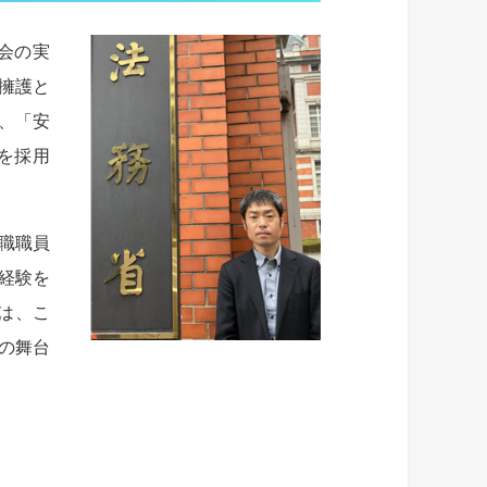
会の実
擁護と
、「安
を採用
合職職員
経験を
は、こ
の舞台