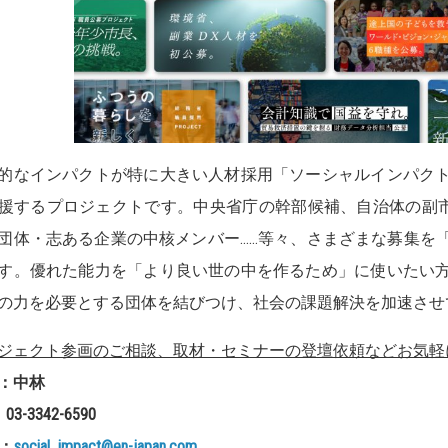
的なインパクトが特に大きい人材採用「ソーシャルインパク
援するプロジェクトです。中央省庁の幹部候補、自治体の副市長
団体・志ある企業の中核メンバー……等々、さまざまな募集を
す。優れた能力を「より良い世の中を作るため」に使いたい
の力を必要とする団体を結びつけ、社会の課題解決を加速させ
ジェクト参画のご相談、取材・セミナーの登壇依頼などお気軽
：中林
：
03-3342-6590
：
social_impact@en-japan.com