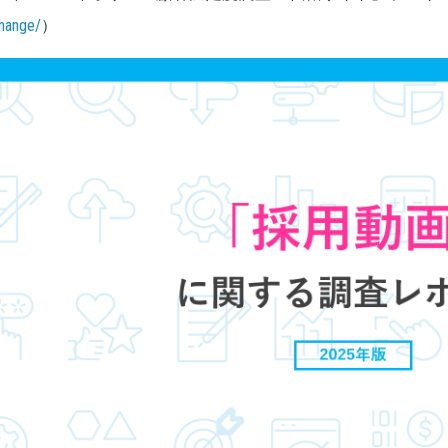
hange/
）