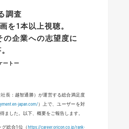
る調査
画を1本以上視聴。
その企業への志望度に
答。
ケートー
兼社長：越智通勝）が運営する総合満足度
oyment.en-japan.com/
）上で、ユーザーを対
答を得ました。以下、概要をご報告します。
ング総合1位（
https://career.oricon.co.jp/rank-