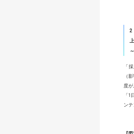
2
「採
（影
度が
「1
ンテ
【
図