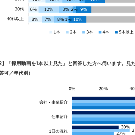
2
】
「採用動画を
1
本以上見た」と回答した方へ伺います。見
答可／年代別）