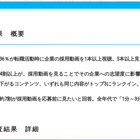
果 概要
36
％が転職活動時に企業の採用動画を
1
本以上視聴。
5
本以上見
4
割以上が、採用動画を見ることでその企業への志望度に影
下がるコンテンツ、いずれも同じ内容がトップ
3
にランクイン
約
7
割が採用動画を応募前に見たいと回答。全年代で「
1
分～
3
査結果 詳細