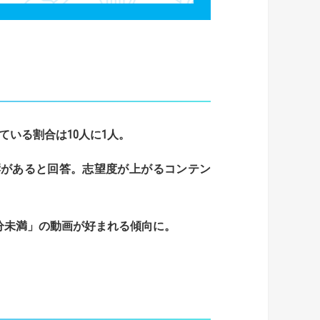
ている割合は
10
人に
1
人。
響があると回答。
志望度が上がるコンテン
。
分未満」の動画が好まれる傾向に。