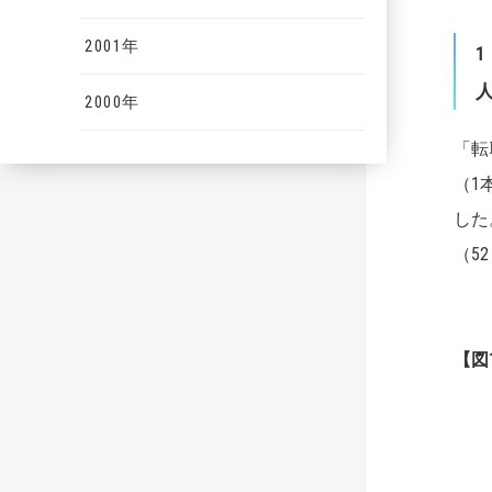
2001年
1
2000年
「転
（1
した
（5
【
図