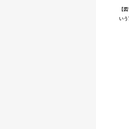
【
図
いう