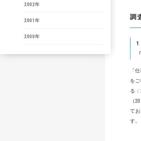
2002年
調
2001年
2000年
1
「仕
をご
る：
（2
てお
す。