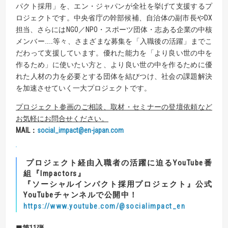
パクト採用」を、エン・ジャパンが全社を挙げて支援するプ
ロジェクトです。中央省庁の幹部候補、自治体の副市長やDX
担当、さらにはNGO／NPO・スポーツ団体・志ある企業の中核
メンバー……等々、さまざまな募集を「入職後の活躍」までこ
だわって支援しています。優れた能力を「より良い世の中を
作るため」に使いたい方と、より良い世の中を作るために優
れた人材の力を必要とする団体を結びつけ、社会の課題解決
を加速させていく一大プロジェクトです。
プロジェクト参画のご相談、取材・セミナーの登壇依頼など
お気軽にお問合せください。
MAIL
：
social_impact@en-japan.com
プロジェクト経由入職者の活躍に迫るYouTube番
組『Impactors』
『ソーシャルインパクト採用プロジェクト』公式
YouTubeチャンネルで公開中！
https://www.youtube.com/@socialimpact_en