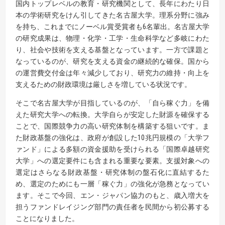
国内トップレベルの教育・研究機関として、長年にわたり日
本の学術研究をけん引してきた名古屋大学。理系分野に強み
を持ち、これまでにノーベル賞受賞者も6名輩出。名古屋大学
の研究成果は、物理・化学・工学・生命科学など多岐にわた
り、社会や技術を支える基盤となっています。一方で課題と
なっているのが、研究を支える資金の継続的な確保。国から
の運営費交付金は年々減少しており、研究力の維持・向上を
支えるための財政環境は厳しさを増している状況です。
そこで名古屋大学が目指しているのが、「自ら稼ぐ力」を備
えた研究大学への転換。大学自らが安定した財源を確保する
ことで、国際競争力の高い研究体制を構築する狙いです。ま
た財政基盤の強化は、政府が創設した10兆円規模の「大学フ
ァンド」による多額の資金援助を受けられる「国際卓越研究
大学」への選定要件にも含まれる重要な要素。支援対象への
選定はさらなる財政基盤・研究体制の盤石化に直結するた
め、選定のためにも一層「稼ぐ力」の強化が急務となってい
ます。そこで今回、エン・ジャパン協力のもと、歳入増大を
担うファンドレイジング部門の責任者を民間から初公募する
ことになりました。