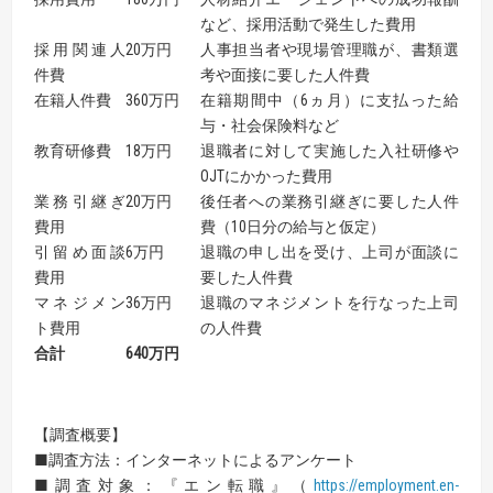
など、採用活動で発生した費用
採用関連人
20万円
人事担当者や現場管理職が、書類選
件費
考や面接に要した人件費
在籍人件費
360万円
在籍期間中（6ヵ月）に支払った給
与・社会保険料など
教育研修費
18万円
退職者に対して実施した入社研修や
OJTにかかった費用
業務引継ぎ
20万円
後任者への業務引継ぎに要した人件
費用
費（10日分の給与と仮定）
引留め面談
6万円
退職の申し出を受け、上司が面談に
費用
要した人件費
マネジメン
36万円
退職のマネジメントを行なった上司
ト費用
の人件費
合計
640
万円
【調査概要】
■調査方法：インターネットによるアンケート
■調査対象：『エン転職』（
https://employment.en-