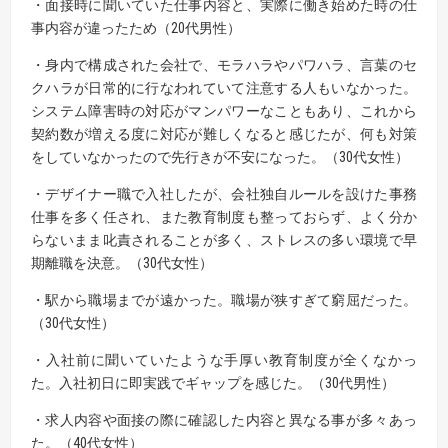
・面接時に聞いていた仕事内容と、実際に働き始めた時の仕
事内容が違ったため（20代男性）
・身内で構成された会社で、モラハラやパワハラ、言葉のセ
クハラが日常的に行なわれていて注意する人もいなかった。
システム障害時の対応がマンパワーなこともあり、これから
契約数が増える度に対応が難しくなると感じたが、何も対策
をしていなかったので先行きが不安になった。（30代女性）
・デザイナー職で入社したが、会社独自ルールを設けた事務
仕事を多く任され、また教育制度も整っておらず、よく分か
らないまま叱責されることが多く、ストレスの多い環境で早
期離職を決意。（30代女性）
・駅から職場までが遠かった。職場が狭すぎて窮屈だった。
（30代女性）
・入社前に聞いていたような手厚い教育制度が全くなかっ
た。入社初日に即実践でギャップを感じた。（30代男性）
・求人内容や面接の際に確認した内容と異なる事が多々あっ
た。（40代女性）