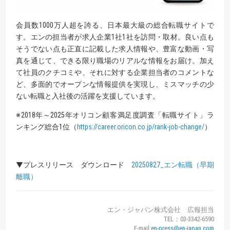
会員数1000万人超を誇る、日本最大級の総合転職サイトで
す。エンの担当者が求人企業1社1社を訪問・取材。良い点も
そうでない点も正直に記載した求人情報や、豊富な動画・写
真を通じて、できる限り職場のリアルな情報をお届け。加え
て社員のクチコミや、それに対する企業担当者のコメントな
ど、多面的でオープンな情報提供を実現し、ミスマッチの少
ない転職と入社後の活躍を支援しています。
※2018年～2025年オリコン顧客満足度調査「転職サイト」ラ
ンキング総合1位（
https://career.oricon.co.jp/rank-job-change/
）
▼プレスリリース ダウンロード
20250827_エン転職（早期
離職）
エン・ジャパン株式会社 広報担当
TEL：03-3342-6590
E-mail:
en-press@en-japan.com