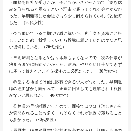
・面接を何社か受けたが、子どもが小さかったので「急な休
みを取られると困る」という理由で雇ってくれる会社がなか
った。早期離職した会社でもう少し耐えられていればと後悔
した。（20代女性）
・今も働いている同期は役職に就いた。私自身も資格に合格
していたため、我慢していたら役職に就いていたのかなと思
い後悔している。（20代男性）
・早期離職となるとやはり印象もよくないので、次の仕事が
決まるまでに時間がかかった。結局、やりたい仕事ができず
に雇って貰えるところを探すのに必死だった。（30代女性）
・希望する地域では他に応募できる求人がなかった。早期退
職の理由ばかり聞かれて、正直に回答しても理解されず根性
がないと思われた。（40代女性）
・公務員の早期離職だったので、面接ではやはり珍しさから
か質問されることも多く、おそらくそれが原因で落ちること
も多かった。（40代男性）
・履歴書、職務経歴書に記載する必要があり、説明も容易で