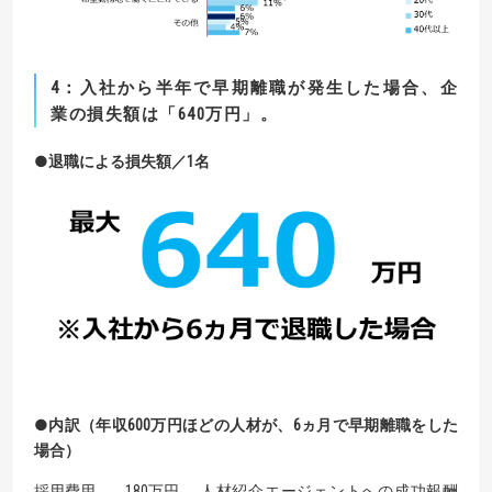
4
：
入社から半年で早期離職が発生した場合、企
業の損失額は「
640
万円」。
●退職による損失額／
1
名
●内訳（年収
600
万円ほどの人材が、
6
ヵ月で早期離職をした
場合）
採用費用
180万円
人材紹介エージェントへの成功報酬