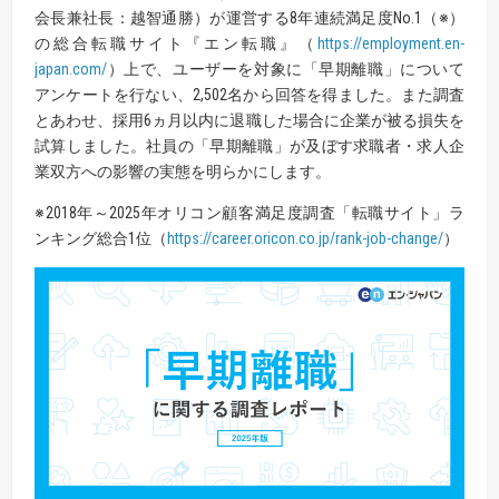
会長兼社長：越智通勝）が運営する8年連続満足度No.1（※）
の総合転職サイト『エン転職』（
https://employment.en-
japan.com/
）上で、ユーザーを対象に「早期離職」について
アンケートを行ない、2,502名から回答を得ました。また調査
とあわせ、採用6ヵ月以内に退職した場合に企業が被る損失を
試算しました。社員の「早期離職」が及ぼす求職者・求人企
業双方への影響の実態を明らかにします。
※2018年～2025年オリコン顧客満足度調査「転職サイト」ラ
ンキング総合1位（
https://career.oricon.co.jp/rank-job-change/
）