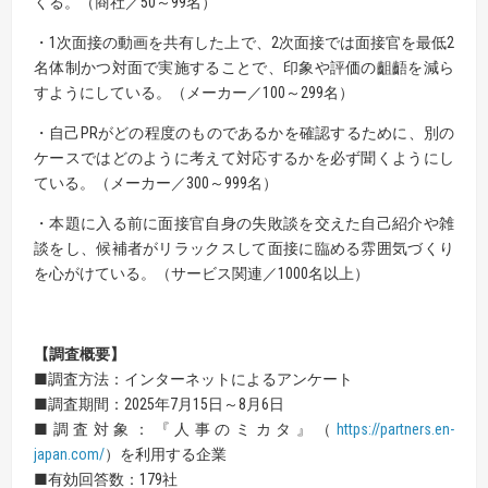
くる。（商社／50～99名）
・1次面接の動画を共有した上で、2次面接では面接官を最低2
名体制かつ対面で実施することで、印象や評価の齟齬を減ら
すようにしている。（メーカー／100～299名）
・自己PRがどの程度のものであるかを確認するために、別の
ケースではどのように考えて対応するかを必ず聞くようにし
ている。（メーカー／300～999名）
・本題に入る前に面接官自身の失敗談を交えた自己紹介や雑
談をし、候補者がリラックスして面接に臨める雰囲気づくり
を心がけている。（サービス関連／1000名以上）
【
調査概要
】
■調査方法：インターネットによるアンケート
■調査期間：2025年7月15日～8月6日
■調査対象：『人事のミカタ』（
https://partners.en-
japan.com/
）を利用する企業
■有効回答数：179社