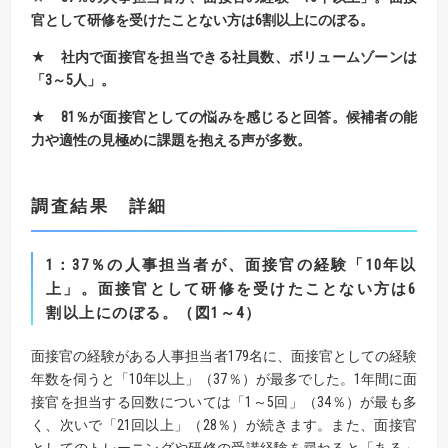
官として研修を受けたことない方は
6
割以上にのぼる。
★
社内で面接官を担当できる社員数、ボリュームゾーンは
「
3
～
5
人」。
★
81
％が面接官としての悩みを感じると回答。
候補者の能
力や適性の見極めに課題を抱える声が多数。
調査結果 詳細
1
：37％の人事担当者が、面接官の経験「10年以
上」。面接官として研修を受けたことない方は6
割以上にのぼる。
（図
1
～4）
面接官の経験がある人事担当者179名に、面接官としての経験
年数を伺うと「10年以上」（37％）が最多でした。1年間に面
接官を担当する回数については「1～5回」（34％）が最も多
く、次いで「21回以上」（28％）が続きます。また、面接官
としてのトレーニングや研修の受講経験を尋ねると「ある」