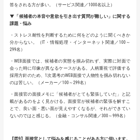
答をされる方が多い。（サービス関連／1000名以上）
▼「候補者の本音や意欲を引き出す質問が難しい」に関する
課題・悩み
・ストレス耐性を判断するために何をどのように聞くべきか
分からない。（IT・情報処理・インターネット関連／100～
299名）
・WEB面接では、候補者の実態を掴み切れず、実際に対面で
会った時に印象が異なるケースがある。人柄重視で評価する
採用方針のため、1次選考のWEB面接で人物性を掴み切れない
のは苦しい。（メーカー／100～299名）
・面接官の面接メモに「候補者がとても緊張していた」と記
載があるのをよく見かける。面接官が候補者の緊張を解すこ
とで、良い面・悪い面が見えやすくなるが、それができてい
ないのではと感じる。（金融・コンサル関連／300～999名）
【
図9
】
面接官として悩みを感じることがある方に伺います。