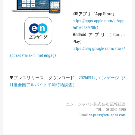
iOS
アプリ
（App Store）
https://apps.apple.com/jp/app
/id1604397054
Android
アプリ
（Google
Play）
https://play.google.com/store/
apps/details?id=net.engage
▼プレスリリース ダウンロード
20250912_エンゲージ（8
月度全国アルバイト平均時給調査）
エン・ジャパン株式会社 広報担当
TEL：03-3342-6590
E-mail:
en-press@en-japan.com