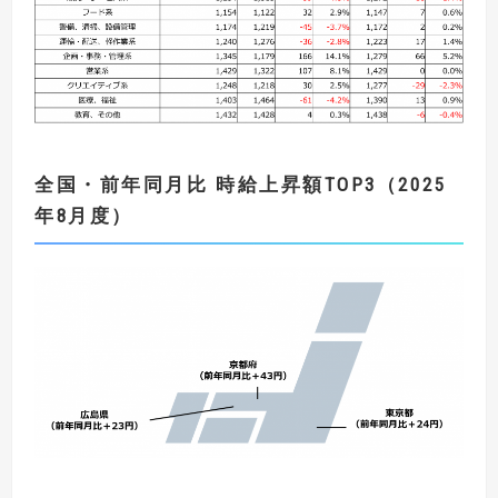
全国・
前年同月比
時給上昇額
TOP3
（
2025
年8
月度）