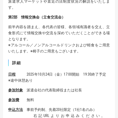
派遣求人マーケットや直近の法制度状況の解説をいたしま
す。
第
2
部 情報交換会（立食交流会）
前半内容を踏まえ、各代表の皆様、各領域有識者を交え、立
食形式にて情報交換や交流を深めていただくことができる場
となります。
※アルコール／ノンアルコールドリンクおよび軽食をご用意
いたします。※椅子のご用意もございます。
詳細
日程
2025年10月24日（金）17:00開始 19:30終了予定
※途中休憩あり
参加対象
派遣会社の代表取締役または社長
参加費
無料
申込方法
事前予約制、先着20社限定（1社1名のみ）
右記URLよりお申込みください。