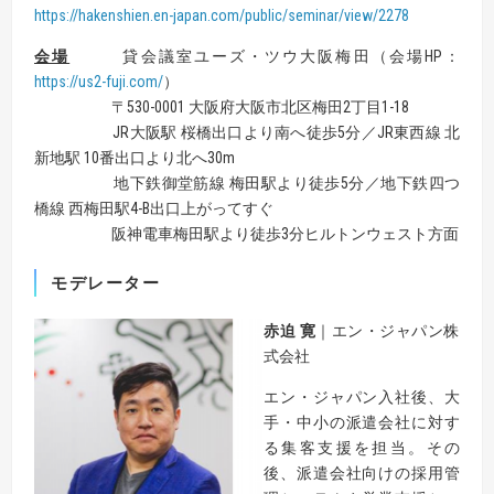
https://hakenshien.en-japan.com/public/seminar/view/2278
会場
貸会議室ユーズ・ツウ大阪梅田（会場HP：
https://us2-fuji.com/
）
〒530-0001 大阪府大阪市北区梅田2丁目1-18
JR大阪駅 桜橋出口より南へ徒歩5分／JR東西線 北
新地駅 10番出口より北へ30m
地下鉄御堂筋線 梅田駅より徒歩5分／地下鉄四つ
橋線 西梅田駅4-B出口上がってすぐ
阪神電車梅田駅より徒歩3分ヒルトンウェスト方面
モデレーター
赤迫 寛
｜エン・ジャパン株
式会社
エン・ジャパン入社後、大
手・中小の派遣会社に対す
る集客支援を担当。その
後、派遣会社向けの採用管