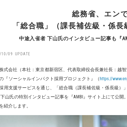
総務省、エン
「総合職」（課長補佐級・係長
中途入省者 下山氏のインタビュー記事も『A
/10/09
株式会社（本社：東京都新宿区、代表取締役会長兼社長：越智通勝
の『ソーシャルインパクト採用プロジェクト』（
https://www.e
採用支援サービスを通じ、「総合職（課長補佐級・係長級）
 下山氏の特別インタビュー記事を『AMBI』サイト上にて公
を紹介します。