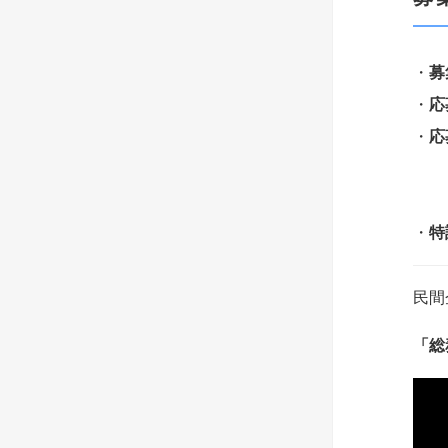
・
募
・
応
・
第
※
・
特
民間
「総