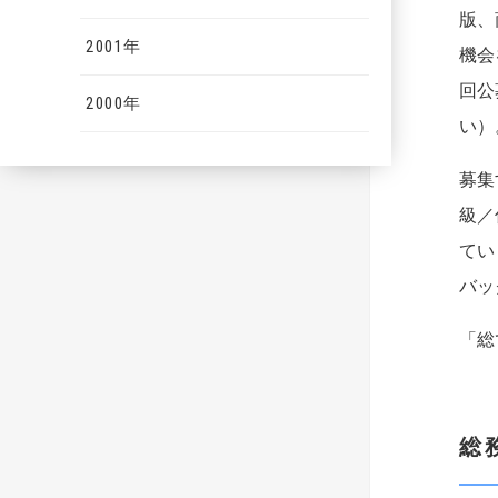
版、
2001年
機会
回公
2000年
い）
募集
級／
てい
バッ
「総
総