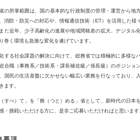
省の所掌範囲は、国の基本的な行政制度の管理・運営から地
、消防・防災への対応や、情報通信技術（ICT）を活用した様
また近年、少子高齢化の進展や地域間格差の拡大、デジタル
り巻く環境も急激な変化を遂げています。
化する社会課題の解決に向けて、総務省では積極的に多様な
総合職（事務系／技術系・課長補佐級／係長級）のポジショ
、国民の生活基盤に欠かせない幅広い業務を行なっており、
きます。
（すべ）て」を「務（つと）める」省として、新時代の日本
感・挑戦いただける方に、是非ご応募いただければと思います
集要項