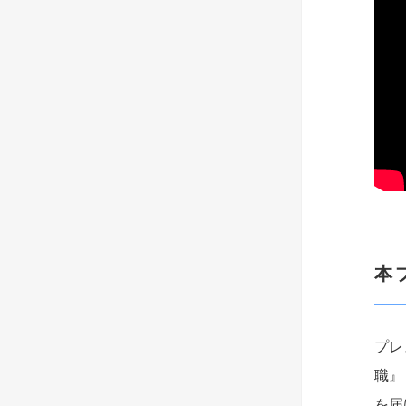
本
プレ
職』
を届