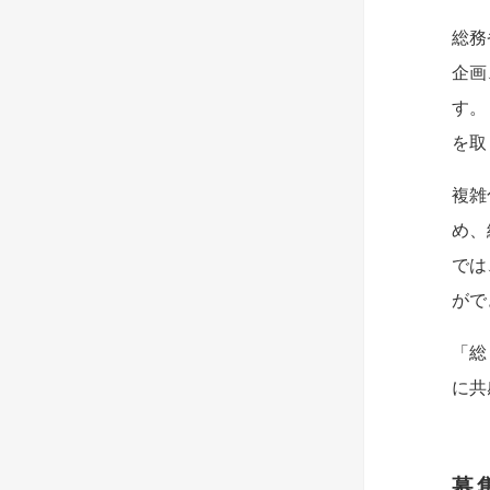
総務
企画
す。
を取
複雑
め、
では
がで
「総
に共
募