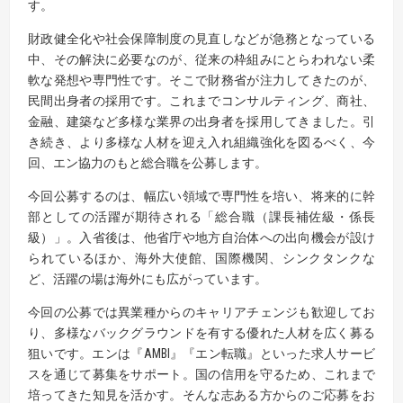
す。
財政健全化や社会保障制度の見直しなどが急務となっている
中、その解決に必要なのが、従来の枠組みにとらわれない柔
軟な発想や専門性です。そこで財務省が注力してきたのが、
民間出身者の採用です。これまでコンサルティング、商社、
金融、建築など多様な業界の出身者を採用してきました。引
き続き、より多様な人材を迎え入れ組織強化を図るべく、今
回、エン協力のもと総合職を公募します。
今回公募するのは、幅広い領域で専門性を培い、将来的に幹
部としての活躍が期待される「総合職（課長補佐級・係長
級）」。入省後は、他省庁や地方自治体への出向機会が設け
られているほか、海外大使館、国際機関、シンクタンクな
ど、活躍の場は海外にも広がっています。
今回の公募では異業種からのキャリアチェンジも歓迎してお
り、多様なバックグラウンドを有する優れた人材を広く募る
狙いです。エンは『AMBI』『エン転職』といった求人サービ
スを通じて募集をサポート。国の信用を守るため、これまで
培ってきた知見を活かす。そんな志ある方からのご応募をお