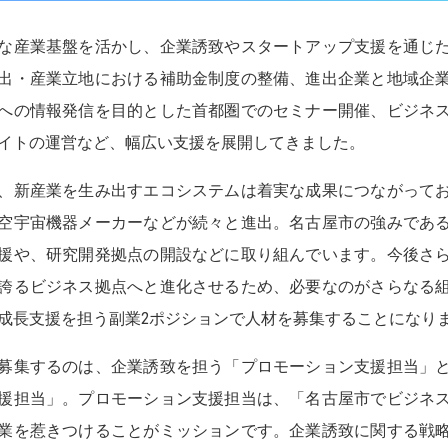
な産業基盤を活かし、企業誘致やスタートアップ支援を通じ
出・産業立地における補助金制度の整備、進出企業と地域企
への情報発信を目的とした首都圏でのセミナー開催、ビジネ
イトの運営など、幅広い支援を展開してきました。
、新産業を生み出すエコシステムは着実な成果につながって
空宇宙機器メーカーなどが続々と進出。名古屋市の強みであ
援や、研究開発拠点の開設などに取り組んでいます。今後さ
誇るビジネス拠点へと進化させるため、必要なのがさらなる
成長支援を担う副業2ポジションで人材を募集することになり
募集するのは、企業誘致を担う「プロモーション支援担当」
援担当」。プロモーション支援担当は、「名古屋市でビジネ
業を惹きつけることがミッションです。企業誘致に関する戦