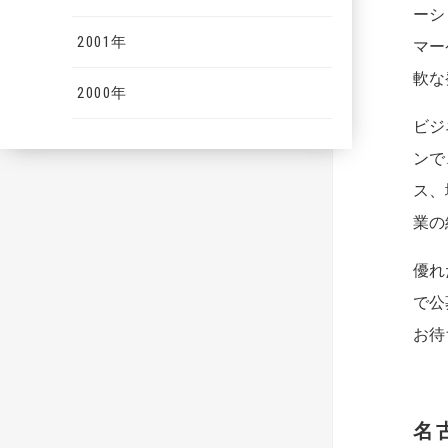
ーシ
2001年
マー
軟な
2000年
ビジ
ンで
ス、
業の
優れ
で公
お待
名