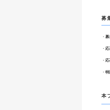
募
・
募
・
応
・
応
・
特
本