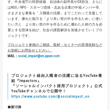
す。中央省庁の幹部候補、自治体の副市長やDX担当、さらに
はNGO／NPO・スポーツ団体・志ある企業の中核メンバー等、
さまざまな募集を「入職後の活躍」までこだわって支援して
います。優れた能力を「より良い世の中を作るため」に使い
たい方と、より良い世の中を作るために優れた人材の力を必
要とする団体を結び、社会の課題解決を加速させていくプロ
ジェクトです。
プロジェクト参画のご相談、取材・セミナーの登壇依頼など
お気軽にお問合せください。
MAIL
：
social_impact@en-japan.com
プロジェクト経由入職者の活躍に迫るYouTube番
組『Impactors』
『ソーシャルインパクト採用プロジェクト』公式
YouTubeチャンネルで公開中！
https://www.youtube.com/@socialimpact_en
■第15弾