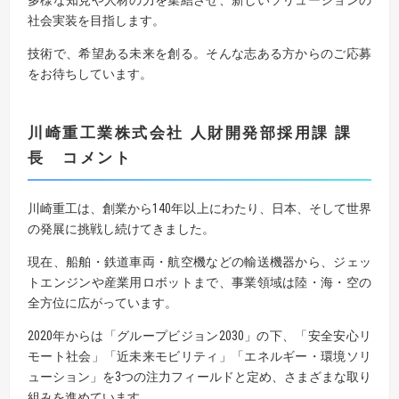
多様な知見や人材の力を集結させ、新しいソリューションの
社会実装を目指します。
技術で、希望ある未来を創る。そんな志ある方からのご応募
をお待ちしています。
川崎重工業株式会社
人財開発部採用課
課
長
コメント
川崎重工は、創業から140年以上にわたり、日本、そして世界
の発展に挑戦し続けてきました。
現在、船舶・鉄道車両・航空機などの輸送機器から、ジェッ
トエンジンや産業用ロボットまで、事業領域は陸・海・空の
全方位に広がっています。
2020年からは「グループビジョン2030」の下、「安全安心リ
モート社会」「近未来モビリティ」「エネルギー・環境ソリ
ューション」を3つの注力フィールドと定め、さまざまな取り
組みを進めています。