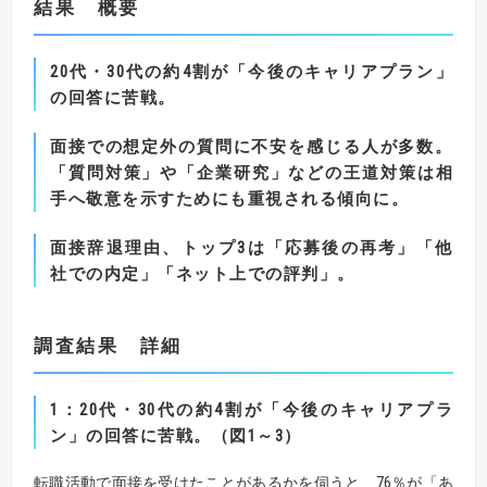
結果 概要
20
代・
30
代の約
4
割が「今後のキャリアプラン」
の回答に苦戦。
面接での想定外の質問に不安を感じる人が多数。
「質問対策」や「企業研究」などの王道対策は相
手へ敬意を示すためにも重視される傾向に。
面接辞退理由、トップ
3
は「応募後の再考」「他
社での内定」「ネット上での評判」。
調査結果 詳細
1
：
20
代・
30
代の約
4
割が「今後のキャリアプラ
ン」の回答に苦戦。
（図
1
～3
）
転職活動で面接を受けたことがあるかを伺うと、76％が「あ