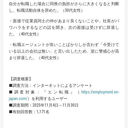
自分が転職した場合に同僚の負担がさらに大きくなると判断
し、転職活動自体を辞めた。（30代女性）
・面接で従業員同士の仲があまり良くないことや、社長がパ
ワハラをするなどの話を聞き、次の面接は受けずに辞退し
た。（40代女性）
・転職エージェントが良いことばかりしか言わず「今受けて
いる以上の会社は無い」と言い出したため、逆に警戒心が高
まり辞退した。（40代女性）
【調査概要】
■調査方法：インターネットによるアンケート
■調査対象：『エン転職』（
https://employment.en-
japan.com/
）を利用するユーザー
■調査期間：2025年11月4日～11月30日
■有効回答数：1,171名