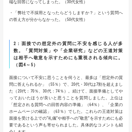
端な回答になってしまった。（30代女性）
・「弊社で不採用となったらどうしますか？」という質問へ
の答え方が分からなかった。（50代女性）
2
：
面接での想定外の質問に不安を感じる人が多
数。
「質問対策」や「企業研究」などの王道対策
は相手へ敬意を示すためにも重視される傾向に。
（図
4
～
5
）
面接について不安に思うことを伺うと、最多は「想定外の質
問に答えられるか」（55％）で、20代・30代は7割を超えまし
た（20代：70％、30代：74％）。続けて、面接準備としてや
っておいたほうが良いと思うことを質問しました。上位は
「想定される質問への回答内容の準備」（64％）、「企業の
ホームページの確認」（63％）でした。これらの王道対策は
面接を受ける上での“礼儀”や相手への“敬意”を示すためにも必
要であるという声も寄せられました。具体的なコメントも紹
介します。