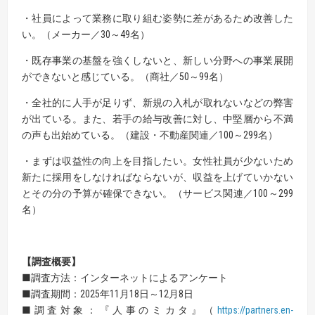
・社員によって業務に取り組む姿勢に差があるため改善した
い。（メーカー／30～49名）
・既存事業の基盤を強くしないと、新しい分野への事業展開
ができないと感じている。（商社／50～99名）
・全社的に人手が足りず、新規の入札が取れないなどの弊害
が出ている。また、若手の給与改善に対し、中堅層から不満
の声も出始めている。（建設・不動産関連／100～299名）
・まずは収益性の向上を目指したい。女性社員が少ないため
新たに採用をしなければならないが、収益を上げていかない
とその分の予算が確保できない。（サービス関連／100～299
名）
【
調査概要
】
■調査方法：インターネットによるアンケート
■調査期間：2025年11月18日～12月8日
■調査対象：『人事のミカタ』（
https://partners.en-