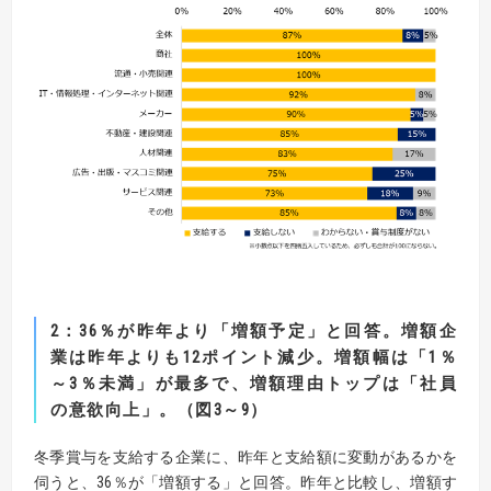
2
：
36
％が昨年より「増額予定」と回答。増額企
業は昨年よりも
12
ポイント減少。
増額幅は「
1
％
～
3
％未満」が最多で、増額理由トップは「社員
の意欲向上」。（図
3
～
9
）
冬季賞与を支給する企業に、昨年と支給額に変動があるかを
伺うと、36％が「増額する」と回答。昨年と比較し、増額す