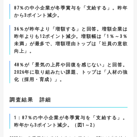
87
％の中小企業が冬季賞与を「支給する」。昨年
から
3
ポイント減少。
36
％が昨年より「増額する」と回答。増額企業は
昨年よりも
12
ポイント減少。
増額幅は「
1
％～
3
％
未満」が最多で、増額理由トップは「社員の意欲
向上」。
48
％が「景気の上昇や回復を感じない」と回答。
2026
年に取り組みたい課題、トップは「人材の強
化（採用・育成）」。
調査結果 詳細
1
：
87
％の中小企業が冬季賞与を「支給する」。
昨年から
3
ポイント減少
。（図1～2）