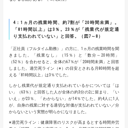
4
：
1
ヵ月の残業時間、約
7
割が「
20
時間未満」。
「
81
時間以上」は
3
％。
23
％が「残業代が規定通
り支払われていない」と回答。（図
7
～
8
）
「正社員（フルタイム勤務）」の方に、1ヵ月の残業時間を聞
きました。「残業なし」（15％）と「数分～20時間」
（52％）を合わせると、全体の67％が「20時間未満」と回答
しました。過労死ライン（※）の目安とされる月80時間を超
える「81時間以上」は3％でした。
しかし残業代が規定通り支払われているかについては「は
い」（63％）と回答した人が全体の約3分の2に留まり、「い
いえ」が23％、「わからない」が14％でした。約4人に1人
が、自身の残業に対する適切な対価が支払われていない／分
からないという実態が明らかになりました。
※過労死ライン：健康障害のリスクが高まるとする時間外労