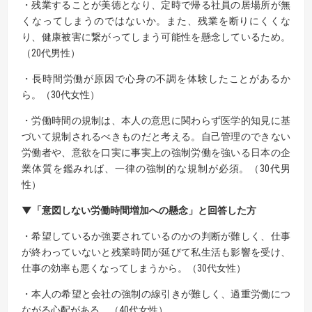
・残業することが美徳となり、定時で帰る社員の居場所が無
くなってしまうのではないか。また、残業を断りにくくな
り、健康被害に繋がってしまう可能性を懸念しているため。
（20代男性）
・長時間労働が原因で心身の不調を体験したことがあるか
ら。（30代女性）
・労働時間の規制は、本人の意思に関わらず医学的知見に基
づいて規制されるべきものだと考える。自己管理のできない
労働者や、意欲を口実に事実上の強制労働を強いる日本の企
業体質を鑑みれば、一律の強制的な規制が必須。（30代男
性）
▼「意図しない労働時間増加への懸念」と回答した方
・希望しているか強要されているのかの判断が難しく、仕事
が終わっていないと残業時間が延びて私生活も影響を受け、
仕事の効率も悪くなってしまうから。（30代女性）
・本人の希望と会社の強制の線引きが難しく、過重労働につ
ながる心配がある。（40代女性）