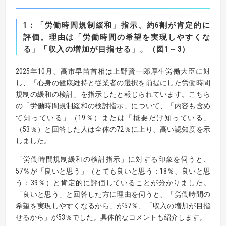
1
：
「労働時間規制緩和」指示、約
6
割が肯定的に
評価。
理由は「労働時間の希望を実現しやすくな
る」「収入の増加が目指せる」。（図
1
～
3
）
2025年10月、高市早苗首相は上野賢一郎厚生労働大臣に対
し、「心身の健康維持と従業者の選択を前提にした労働時間
規制の緩和の検討」を指示したと報じられています。こちら
の「労働時間規制緩和の検討指示」について、「内容も含め
て知っている」（19％）または「概要だけ知っている」
（53％）と回答した人は全体の72％に上り、高い認知度を示
しました。
「労働時間規制緩和の検討指示」に対する印象を伺うと、
57％が「良いと思う」（とても良いと思う：18％、良いと思
う：39％）と肯定的に評価していることが分かりました。
「良いと思う」と回答した方に理由を伺うと、「労働時間の
希望を実現しやすくなるから」が57％、「収入の増加が目指
せるから」が53％でした。具体的なコメントも紹介します。