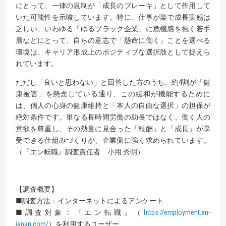
にとって、一律の規制が「成長のブレーキ」として作用して
いた可能性を示唆しています。特に、仕事が楽で成長実感は
乏しい、いわゆる「ゆるブラック企業」に危機感を抱く若手
層などにとって、自らの意志で「懸命に働く」ことを選べる
環境は、キャリア形成上のポジティブな選択肢として捉えら
れています。
ただし「良いと思わない」と回答した方のうち、約4割が「健
康被害」を懸念している通り、この緩和が機能するために
は、個人の心身の健康維持と「本人の自由な選択」の担保が
絶対条件です。単なる長時間労働の助長ではなく、働く人の
意欲を尊重し、その熱量に見合った「報酬」と「成長」が享
受できる仕組みづくりが、企業側に強く求められています。
（『エン転職』調査責任者 小用 秀明）
【調査概要】
■調査方法：インターネットによるアンケート
■調査対象：『エン転職』（
https://employment.en-
japan.com/
）を利用するユーザー