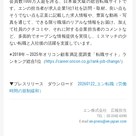
会員数1000万人超を誇る、日本最大級の総合転職サイトで
す。エンの担当者が求人企業1社1社を訪問・取材。良い点も
そうでない点も正直に記載した求人情報や、豊富な動画・写
真を通じて、できる限り職場のリアルな情報をお届け。加え
て社員のクチコミや、それに対する企業担当者のコメントな
ど、多面的でオープンな情報提供を実現し、ミスマッチの少
ない転職と入社後の活躍を支援しています。
※2018年～2025年オリコン顧客満足度調査「転職サイト」ラ
ンキング総合1位（
https://career.oricon.co.jp/rank-job-change/
）
▼プレスリリース ダウンロード
20260122_エン転職（労働
時間の規制緩和）
エン株式会社 広報担当
TEL：03-3342-6590
E-mail:
en-press@en-japan.com