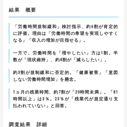
結果 概要
「労働時間規制緩和」検討指示、約
6
割が肯定的
に評価。
理由は「労働時間の希望を実現しやすく
なる」「収入の増加が目指せる」。
一方で、労働時間を「増やしたい」方は
1
割。半
数が「現状維持」、約
4
割が「減らしたい」。
約
3
割が規制緩和に否定的。「健康被害」「意図
しない労働時間増加」を懸念。
1
ヵ月の残業時間、約
7
割が「
20
時間未満」。「
81
時間以上」は
3
％。
23
％が「残業代が規定通り支
払われていない」と回答。
調査結果 詳細