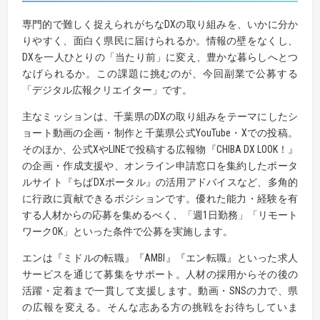
専門的で難しく捉えられがちなDXの取り組みを、いかに分か
りやすく、面白く県民に届けられるか。情報の壁をなくし、
DXを一人ひとりの「当たり前」に変え、豊かな暮らしへとつ
なげられるか。この課題に挑むのが、今回副業で公募する
「デジタル広報クリエイター」です。
主なミッションは、千葉県のDXの取り組みをテーマにしたシ
ョート動画の企画・制作と千葉県公式YouTube・Xでの投稿。
そのほか、公式XやLINEで投稿する広報物『CHIBA DX LOOK！』
の企画・作成支援や、オンライン申請窓口を集約したポータ
ルサイト『ちばDXポータル』の活用アドバイスなど、多角的
に行政に貢献できるポジションです。優れた能力・経験を有
する人材からの応募を集めるべく、「週1日勤務」「リモート
ワークOK」といった条件で公募を実施します。
エンは『ミドルの転職』『AMBI』『エン転職』といった求人
サービスを通じて募集をサポート。人材の採用からその後の
活躍・定着まで一貫して支援します。動画・SNSの力で、県
の広報を変える。そんな志ある方の挑戦をお待ちしていま