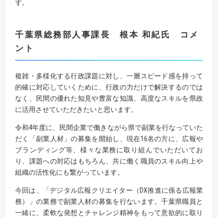
す。
千葉県総務部人事課長 根本 和紀
氏 コメ
ント
複雑・多様化する行政課題に対し、一層スピード感を持って
的確に対応していくために、行政の力だけで解決するのでは
なく、民間の優れた知見や豊富な知識、高度なスキルを県政
に活用させていただきたいと思います。
令和4年度に、民間企業で働きながら県で副業を行なっていた
だく「副業人材」の募集を開始し、現在16名の方に、広報や
ブランディング等、様々な業務に取り組んでいただいてお
り、課題への対応はもちろん、共に働く職員のスキル向上や
組織の活性化にも繋がっています。
今回は、「デジタル広報クリエイター（DX推進に係る広報業
務）」の業務で副業人材の募集を行ないます。千葉県職員と
一緒に、柔軟な発想とチャレンジ精神をもって意欲的に取り