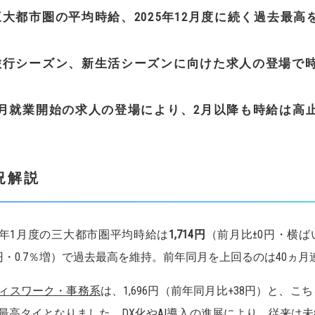
三大都市圏の平均時給、
2025
年
12
月度に続く過去最高
旅行シーズン、新生活シーズンに向けた求人の登場で
月就業開始の求人の登場により、
2
月以降も時給は高
況解説
26年1月度の三大都市圏平均時給は
1,714
円
（前月比±0円・横
2円・0.7％増）で過去最高を維持。前年同月を上回るのは40ヵ
ィスワーク・事務系
は、1,696円（前年同月比+38円）と、こ
最高タイとなりました。DX化やAI導入の進展により、従来は