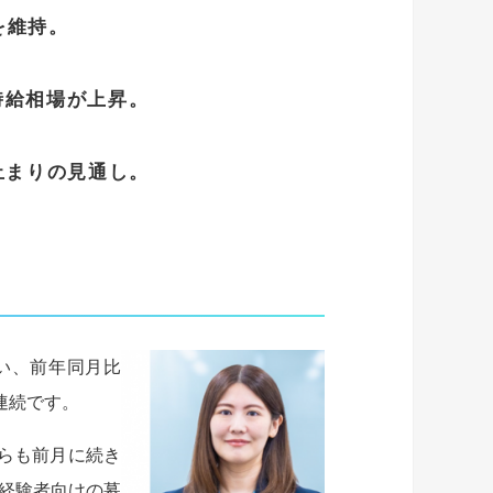
を維持。
時給相場が上昇。
止まりの見通し。
ばい、前年同月比
月連続です。
ちらも前月に続き
未経験者向けの募