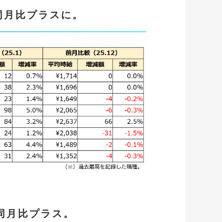
同月比プラスに。
同月比プラス
。