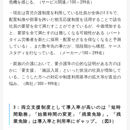
危機を感じる。（サービス関連／100～299名）
・現在は育児介護制度を利用している社員が全体の1.5％で、
配置転換や部署を跨いだ相互応援制度を活用することで該当
社員の要望を全て満たすことができているが、今後増加する
と、要望を全て満たすのは難しくなる可能性がある（パート
タイム労働者を新たに採用・配置せざるを得なくなると予測
している）。まだ数年先の事だが、現段階から構想、ケース
スタディを行なっている。（メーカー／100～299名）
・親族の介護において、要介護等の公的な証明がある方のほ
かに「要支援」「施設入居」といった状況の社員が増加して
いる。こうした方への対応や制度利用基準の拡大等が直近の
悩み。（商社／300～999名）
3
：両立支援制度として導入率が高いのは「短時
間勤務」「始業時間の変更」「残業免除」。
「残
業免除」は導入率と利用率にギャップ。（図
3
）