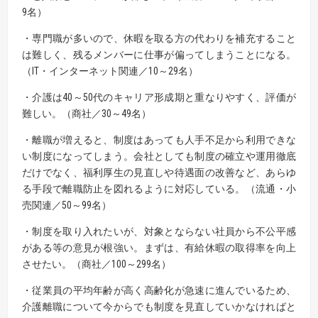
9名）
・専門職が多いので、休暇を取る方の代わりを補充すること
は難しく、残るメンバーに仕事が偏ってしまうことになる。
（IT・インターネット関連／10～29名）
・介護は40～50代のキャリア形成期と重なりやすく、評価が
難しい。（商社／30～49名）
・離職が増えると、制度はあっても人手不足から利用できな
い制度になってしまう。会社としても制度の確立や運用徹底
だけでなく、福利厚生の見直しや待遇面の改善など、あらゆ
る手段で離職防止を図れるように対応している。（流通・小
売関連／50～99名）
・制度を取り入れたいが、対象とならない社員から不公平感
がある等の意見が根強い。まずは、有給休暇の取得率を向上
させたい。（商社／100～299名）
・従業員の平均年齢が高く高齢化が急速に進んでいるため、
介護離職について今からでも制度を見直していかなければと