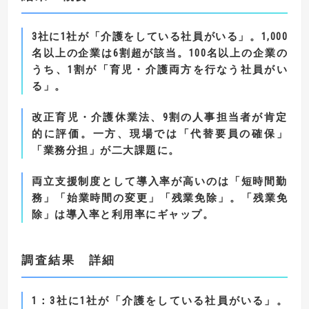
3
社に
1
社が「介護をしている社員がいる」。
1,000
名以上の企業
は
6
割超が該当
。
100
名以上の企業の
うち、
1
割が「育児・介護両方を行なう社員がい
る」。
改正育児・介護休業法、
9
割の人事担当者が肯定
的に評価。
一方、現場では「代替要員の確保」
「業務分担」が二大課題に。
両立支援制度として導入率が高いのは「短時間勤
務」「始業時間の変更」「残業免除」。
「残業免
除」は導入率と利用率にギャップ。
調査結果 詳細
1
：
3
社に
1
社が「介護をしている社員がいる」。