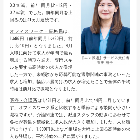
0.3％減、前年同月比+12円・
0.7％増）でした。前年同月を上
回るのは41ヵ月連続です。
オフィスワーク・事務系
は、
1,686円（前年同月比+30円、前
月比-10円）となりました。4月
入職に向けて求人が年間で最も
増加する時期を迎え、専門スキ
ルを要する高時給の求人が登場
した一方で、未経験から応募可能な選挙関連の事務といった
求人も増加。幅広い層向けの求人が増えたことで全体の平均
時給は前月比で微減となりました。
医療・介護系
は1,481円と、前年同月比で44円上昇していま
す。オフィスワーク系と比較すると季節による繁閑が小さい
職種ですが、介護関連では、派遣スタッフの動きにあわせて
各社が募集を積極化し求人数が大きく増加しました。人材獲
得に向けて、1,900円以上など相場を大幅に上回る高時給の求
人も登場し、平均時給の上昇に繋がりました。