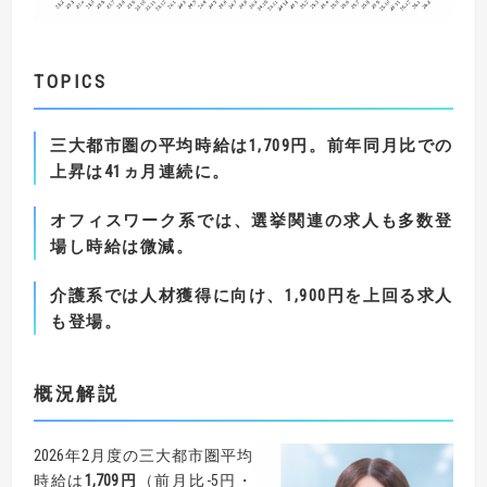
TOPICS
三大都市圏の平均時給は
1,709
円。前年同月比での
上昇は
41
ヵ月連続に。
オフィスワーク系では、選挙関連の求人も多数登
場し時給は微減。
介護系では人材獲得に向け、
1,900
円を上回る求人
も登場。
概況解説
2026年2月度の三大都市圏平均
時給は
1,709
円
（前月比-5円・