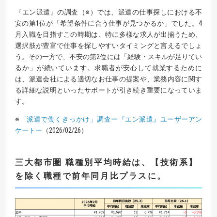
『エン派遣』の調査（※）では、派遣の仕事探しにおける不
安の第1位が「希望条件に合う仕事が見つかるか」でした。4
月入職を目指すこの時期は、特に多様な求人が出揃うため、
選択肢が豊富で仕事を探しやすいタイミングと言えるでしょ
う。その一方で、不安の第2位には「経験・スキルが足りてい
るか」が続いています。求職者が安心して就業するために
は、派遣会社による適切なお仕事の提案や、業務内容に関す
る詳細な説明といったサポートが引き続き重要になっていま
す。
※
「派遣で働くきっかけ」調査ー
『
エン派遣
』
ユーザーアン
ケートー
（2026/02/26）
三大都市圏 職種別平均時給は、【技術系】
を除く職種で前年同月比プラスに。