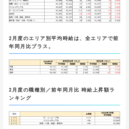
2月度
のエリア別平均時給は
、全エリア
で
前
年
同月比プラス
。
2月度の職種別／前年同月比 時給上昇額ラ
ンキング