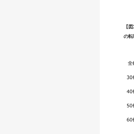
【
図
の転