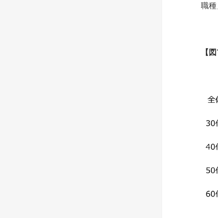
職種
【
図