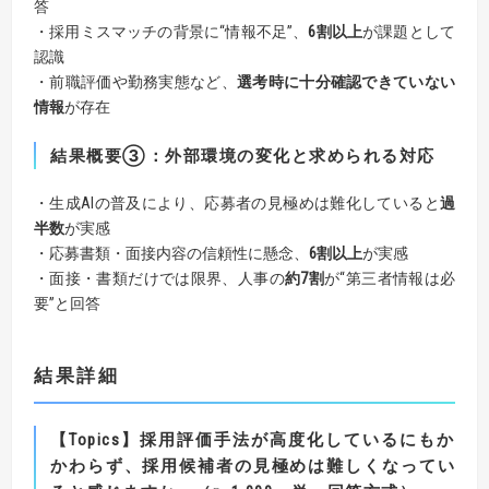
答
・採用ミスマッチの背景に“情報不足”、
6割以上
が課題として
認識
・前職評価や勤務実態など、
選考時に十分確認できていない
情報
が存在
結果
概要③：外部環境の変化と求められる対応
・生成AIの普及により、応募者の見極めは難化していると
過
半数
が実感
・応募書類・面接内容の信頼性に懸念、
6割以上
が実感
・面接・書類だけでは限界、人事の
約7割
が“第三者情報は必
要”と回答
結果詳細
【Topics】採用評価手法が高度化しているにもか
かわらず、採用候補者の見極めは難しくなってい