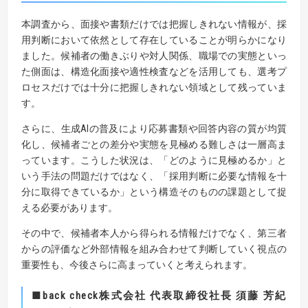
本調査から、面接や書類だけでは把握しきれない情報が、採
用判断において依然として存在していることが明らかになり
ました。候補者の働きぶりや対人関係、職場での実態といっ
た側面は、構造化面接や適性検査などを活用しても、選考プ
ロセスだけでは十分に把握しきれない領域として残っていま
す。
さらに、生成AIの普及により応募書類や回答内容の質が均質
化し、候補者ごとの差分や実態を見極める難しさは一層高ま
っています。こうした状況は、「どのように見極めるか」と
いう手法の問題だけではなく、「採用判断に必要な情報を十
分に取得できているか」という構造そのものの課題として捉
える必要があります。
その中で、候補者本人から得られる情報だけでなく、第三者
からの評価など外部情報を組み合わせて判断していく視点の
重要性も、今後さらに高まっていくと考えられます。
■
back check株式会社 代表取締役社長 須藤 芳紀