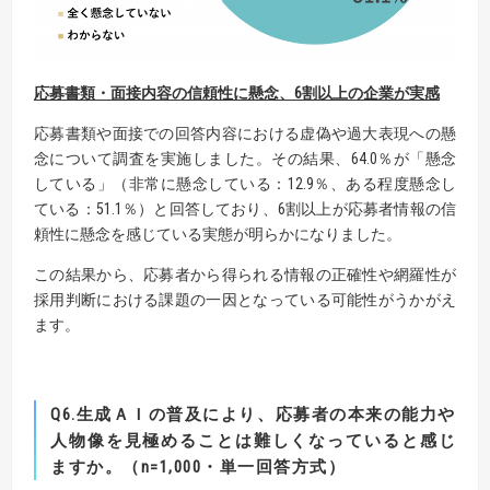
応募書類・面接内容の信頼性に懸念、
6割以上
の企業が実感
応募書類や面接での回答内容における虚偽や過大表現への懸
念について調査を実施しました。その結果、64.0％が「懸念
している」（非常に懸念している：12.9％、ある程度懸念し
ている：51.1％）と回答しており、6割以上が応募者情報の信
頼性に懸念を感じている実態が明らかになりました。
この結果から、応募者から得られる情報の正確性や網羅性が
採用判断における課題の一因となっている可能性がうかがえ
ます。
Q6.生成ＡＩの普及により、応募者の本来の能力や
人物像を見極めることは難しくなっていると感じ
ますか。
（n=1,000・単一回答方式）