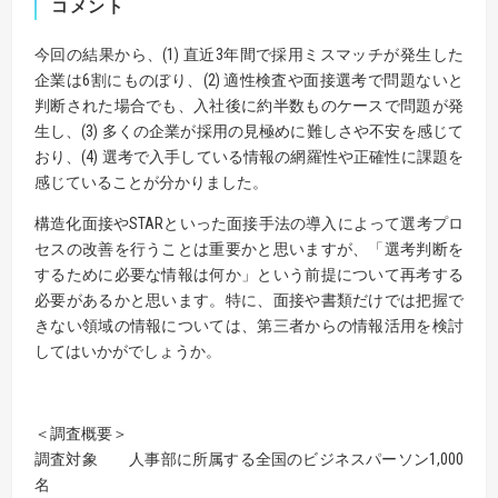
コメント
今回の結果から、(1) 直近3年間で採用ミスマッチが発生した
企業は6割にものぼり、(2) 適性検査や面接選考で問題ないと
判断された場合でも、入社後に約半数ものケースで問題が発
生し、(3) 多くの企業が採用の見極めに難しさや不安を感じて
おり、(4) 選考で入手している情報の網羅性や正確性に課題を
感じていることが分かりました。
構造化面接やSTARといった面接手法の導入によって選考プロ
セスの改善を行うことは重要かと思いますが、「選考判断を
するために必要な情報は何か」という前提について再考する
必要があるかと思います。特に、面接や書類だけでは把握で
きない領域の情報については、第三者からの情報活用を検討
してはいかがでしょうか。
＜調査概要＞
調査対象 人事部に所属する全国のビジネスパーソン1,000
名