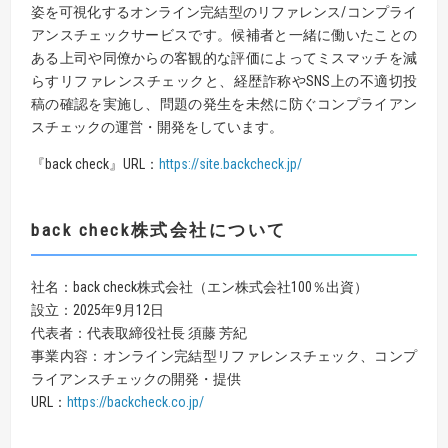
姿を可視化するオンライン完結型のリファレンス/コンプライ
アンスチェックサービスです。候補者と一緒に働いたことの
ある上司や同僚からの客観的な評価によってミスマッチを減
らすリファレンスチェックと、経歴詐称やSNS上の不適切投
稿の確認を実施し、問題の発生を未然に防ぐコンプライアン
スチェックの運営・開発をしています。
『back check』URL：
https://site.backcheck.jp/
back check
株式会社について
社名：back check株式会社（エン株式会社100％出資）
設立：2025年9月12日
代表者：代表取締役社長 須藤 芳紀
事業内容：オンライン完結型リファレンスチェック、コンプ
ライアンスチェックの​開発・提供
URL：
https://backcheck.co.jp/