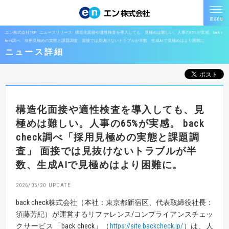
エン株式会社TOP
ニュースリリース
構造化面接や適性検査を導入しても、見極めは難しい。人事の65%が実感。back c
heck調べ「採用見極めの実態と課題調査」面接では見抜けないトラブルが半数、生成AIで見極めはより困難に
ニュース詳細
構造化面接や適性検査を導入しても、見
極めは難しい。人事の65%が実感。
back
check調べ「採用見極めの実態と課題調
査」
面接では見抜けないトラブルが半
数、生成AIで見極めはより困難に。
2026/05/20
back check株式会社（本社：東京都新宿区、代表取締役社長：
須藤芳紀）が運営するリファレンス/コンプライアンスチェッ
クサービス「back check」（
https://site.backcheck.jp/
）は、人