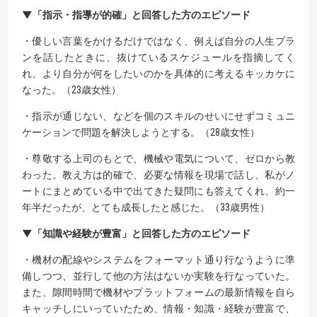
▼「指示・指導が的確」と回答した方のエピソード
・優しい言葉をかけるだけではなく、例えば自分の人生プラ
ンを話したときに、抜けているスケジュールを指摘してく
れ、より自分が何をしたいのかを具体的に考えるキッカケに
なった。（23歳女性）
・指示が通じない、などを個のスキルのせいにせずコミュニ
ケーションで問題を解決しようとする。（28歳女性）
・尊敬する上司のもとで、機械や電気について、ゼロから教
わった。教え方は的確で、必要な情報を現場で話し、私がノ
ートにまとめている中で出てきた疑問にも答えてくれ、約一
年半だったが、とても成長したと感じた。（33歳男性）
▼「知識や経験が豊富」と回答した方のエピソード
・機材の配線やシステムをフォーマット通り行なうように準
備しつつ、並行して他の方法はないか実験を行なっていた。
また、隙間時間で機材やプラットフォームの最新情報を自ら
キャッチしにいっていたため、情報・知識・経験が豊富で、