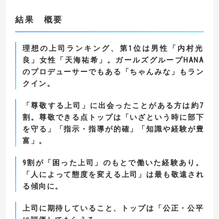
結果 概要
理想の上司ランキング、第
1
位は男性「内村光
良」女性「天海祐希」。
ガールズグループ
HANA
のプロデューサーでもある「ちゃんみな」もラン
クイン。
「尊敬する上司」に出会ったことがある方は約
7
割。
尊敬できる点トップは「いざという時に部下
を守る」「指示・指導が的確」「知識や経験が豊
富」。
9
割が「困った上司」のもとで働いた経験あり。
「人によって態度を変える上司」は最も敬遠され
る傾向に。
上司に期待していること、トップは「公正・公平