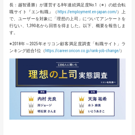
長：越智通勝）が運営する8年連続満足度No.1（※）の総合転
職サイト『エン転職』（
https://employment.en-japan.com/
）上
で、ユーザーを対象に「理想の上司」についてアンケートを
行ない、1,390名から回答を得ました。以下、概要を報告しま
す。
※2018年～2025年オリコン顧客満足度調査「転職サイト」ラ
ンキング総合1位（
https://career.oricon.co.jp/rank-job-change/
）