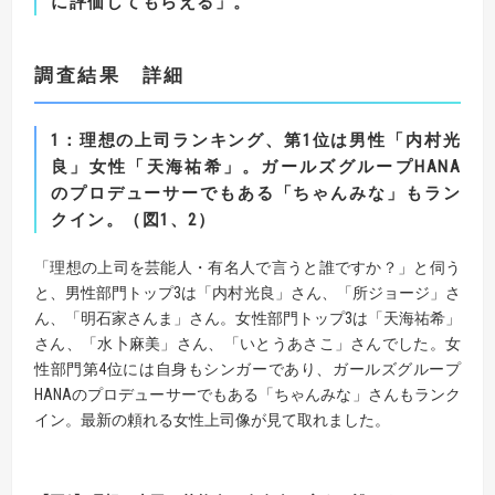
に評価してもらえる」。
調査結果 詳細
1
：
理想の上司ランキング、第
1
位は男性「内村光
良」女性「天海祐希」。
ガールズグループ
HANA
のプロデューサーでもある「ちゃんみな」もラン
クイン
。（図
1
、
2
）
「理想の上司を芸能人・有名人で言うと誰ですか？」と伺う
と、男性部門トップ3は「内村光良」さん、「所ジョージ」さ
ん、「明石家さんま」さん。女性部門トップ3は「天海祐希」
さん、「水卜麻美」さん、「いとうあさこ」さんでした。女
性部門第4位には自身もシンガーであり、ガールズグループ
HANAのプロデューサーでもある「ちゃんみな」さんもランク
イン。最新の頼れる女性上司像が見て取れました。