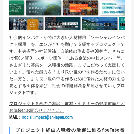
社会的インパクトが特に大きい人材採用「ソーシャルインパ
クト採用」を、エンが全社を挙げて支援するプロジェクトで
す。中央省庁の幹部候補、自治体の副市長やDX担当、さらに
はNGO／NPO・スポーツ団体・志ある企業の中核メンバー等、
さまざまな募集を「入職後の活躍」までこだわって支援して
います。優れた能力を「より良い世の中を作るため」に使い
たい方と、より良い世の中を作るために優れた人材の力を必
要とする団体を結び、社会の課題解決を加速させていくプロ
ジェクトです。
プロジェクト参画のご相談、取材・セミナーの登壇依頼など
お気軽にお問合せください。
MAIL
：
social_impact@en-japan.com
プロジェクト経由入職者の活躍に迫るYouTube番