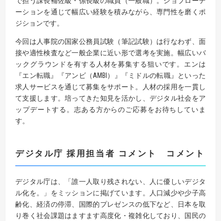
で担う課長補佐級・係長級の職員（一般職）。ジョブローテ
ーションを通じて幅広い経験を積みながら、専門性を磨くポ
ジションです。
今回は人事院の国家公務員試験（筆記試験）は行なわず、面
接や適性検査など一般企業に近い形で選考を実施。幅広いバ
ックグラウンドを有する人材を募集する狙いです。エンは
『エン転職』『アンビ（AMBI）』『ミドルの転職』といった
求人サービスを通じて募集をサポート。人材の採用を一貫し
て支援します。培ってきた知見を活かし、デジタル社会をア
ップデートする。志ある方からのご応募をお待ちしていま
す。
デジタル庁 採用担当者 コメント
コメント
デジタル庁は、「誰一人取り残されない、人に優しいデジタ
ル化を。」をミッションに掲げています。人口減少や少子高
齢化、経済の停滞、国際的プレゼンスの低下など、日本を取
り巻く社会課題はますます高度化・複雑化しており、国民の