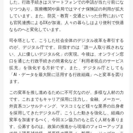
した。行政手続きはスマートフォンでの申請が当たり前にな
りつつあり、医療機関や薬局ではマイナ保険証の利用が拡大
しています。また、防災・教育・交通といった分野において
も官民連携によるDXが加速。人々の暮らしはより便利で快適
なものへと変化しています。
司令塔として、こうした社会全体のデジタル改革を牽引する
のが、デジタル庁です。目指すのは「誰一人取り残されな
い、人に優しいデジタル化」の実現。今後は、オンライン窓
口を通じた行政手続きの簡素化など「利用者視点のサービス
拡充」を強化する方針です。また、デジタル庁としても
「AI・データを最大限に活用する行政組織」へと変革を図り
ます。
この変革を推し進めるために不可欠なのが、多様な人材の力
です。これまでもキャリア採用に注力し、金融、メーカー、
外資系コンサルティング、マスコミなど様々な業界の出身者
を採用してきたデジタル庁。こうした動きを強化し、組織の
変革を加速するべく、今回エン協力のもと広く人材を募りま
す。公募するのは、政策の推進から現場のフォローアップま