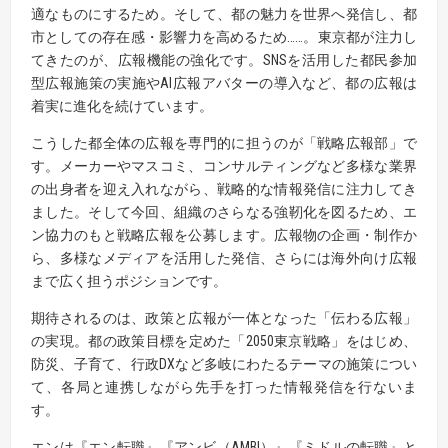
適なものにするため。そして、都の魅力を世界へ発信し、都
市としての存在感・影響力を高めるため……。東京都が注力し
てきたのが、広報機能の強化です。SNSを活用した都民参加
型広報施策の実施やAI広報アバターの導入など、都の広報は
着実に進化を続けています。
こうした都全体の広報を専門的に担うのが「戦略広報部」で
す。メーカーやマスコミ、コンサルティングなど多様な業界
の出身者を迎え入れながら、戦略的な情報発信に注力してき
ました。そして今回、組織のさらなる強靭化を図るため、エ
ン協力のもと戦略広報を公募します。広報物の企画・制作か
ら、多様なメディアを活用した発信、さらには海外向け広報
まで広く担うポジションです。
期待されるのは、政策と広報が一体となった「伝わる広報」
の実現。都の政策目標を定めた「2050東京戦略」をはじめ、
防災、子育て、行政DXなど多岐にわたるテーマの施策につい
て、各局と連携しながら先手を打った情報発信を行ないま
す。
エンは『エン転職』『アンビ（AMBI）』『ミドルの転職』と