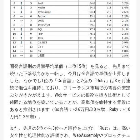
開発言語別の月額平均単価（上位15位）を見ると、先月まで
続いた下落傾向から一転し、今月は全言語で単価が上昇しま
した。なかでも1位の「Go言語」と2位の「Ruby」は3ヵ月連
続で順位を維持しており、フリーランス市場での需要の安定
ぶりがうかがえます。Webサービスの根幹を担う技術として
確固たる地位を築いていることが、高単価を維持する背景に
あると推測されます（Go言語：+2.6万円/3.0％増、Ruby：+1.0
万円/1.2％増）。
また、先月の5位から3位へと順位を上げた「Rust」は、高い
安全性と処理性能が評価され、WebAssemblyやブロックチェ