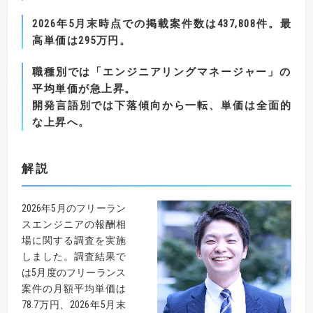
2026
年
5
月末時点での掲載案件数は
437,808
件。最
高単価は
295
万円。
職種別では「エンジニアリングマネージャー」の
平均単価が急上昇。
開発言語別では下落傾向から一転、単価は全面的
な上昇へ。
解説
2026年5月のフリーラン
スエンジニアの報酬相
場に関する調査を実施
しました。調査結果で
は5月度のフリーランス
案件の月額平均単価は
78.7万円、2026年5月末