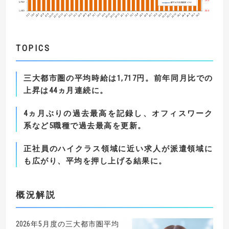
TOPICS
三大都市圏の平均時給は
1,717
円。前年同月比での
上昇は
44
ヵ月連続に。
4
ヵ月ぶりの過去最高を記録し、オフィスワーク
系など
5
職種で過去最高を更新。
正社員のハイクラス領域に近い求人が派遣領域に
も広がり、平均を押し上げる結果に。
概況解説
2026年5月度の三大都市圏平均