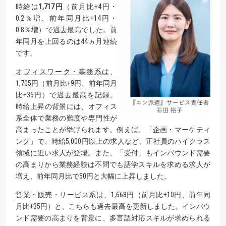
時給は
1,717
円
（前月比+4円・
0.2％増、前年同月比+14円・
0.8％増）で過去最高でした。前
年同月を上回るのは44ヵ月連続
です。
オフィスワーク・事務系
は、
1,705円（前月比+9円、前年同月
比+35円）で過去最高を記録。
時給上昇の背景には、オフィス
系全体で業務の難度や専門性が
高まったことが挙げられます。例えば、「企画・マーケティ
ング」で、時給5,000円以上の求人など、正社員のハイクラス
領域に近い求人が登場。また、「受付」もインバウンド需要
の高まりから業務経験は不問でも語学スキルを求める求人が
増え、前年同月比で50円と大幅に上昇しました。
営業・販売・サービス
系
は、1,668円（前月比+10円、前年同
月比+35円）と、こちらも過去最高を更新しました。インバウ
ンド需要の高まりを背景に、多言語対応スキルが求められる