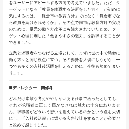
をユーザーにアピールする方向で考えていました。ただ、タ
ーゲットとなる「教員を離職する決断をした方々」が初めに
気にするのは、「鎌倉市の教育方針」ではなく「鎌倉市でな
ら教員を続けられそうか」。その点で同市は教育方針の実現
のために、足元の働き方改革にも注力されていたため、ター
ゲット心理に則した「働きやすさの魅力」を訴求することが
できました。
企業と求職者をつなげる立場として、まずは世の中で懸命に
働く方々と同じ視点に立つ。その姿勢を大切にしながら、一
つでも多くの入社後活躍を叶えるために、今後も努めてまい
ります。
■ディレクター 南修斗
どれだけ素敵な考えややりがいある仕事であったとしても、
それが求職者に正しく届かなければ魅力は十分伝わりませ
ん。求職者がどういう想いを抱えているのかという点を大切
にし、「入社後活躍」に繋がる広告設計をすることが必要だ
と改めて感じました。