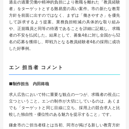
過去の過重労働や精神的負担により教職を離れた「教員経験
者」をターゲットとする難易度の高い案件。市の新たな教育
方針を前面に出すのではなく、まずは「働きやすさ」を優先
して訴求するよう提案。業務負担軽減の具体的な取り組み
や、正規職員と同等の待遇であることを詳細に記載し、求職
者の不安を払拭した。結果として、募集4名に対し全国から52
名の応募を獲得し、即戦力となる教員経験者4名の採用に成功
した好事例。
エン
担当者
コメント
■
制作担当
内田柊哉
求人広告において特に重要な観点の一つが、求職者の視点に
立つということ。エンの制作が大切にしているのは、あくま
でも「ターゲットと同じ目線に立ち、採用上の競合求人と比
較した独自性・優位性のある魅力を提示すること」です。
鎌倉市のご担当者様とは当初、同市が掲げる新しい教育方針