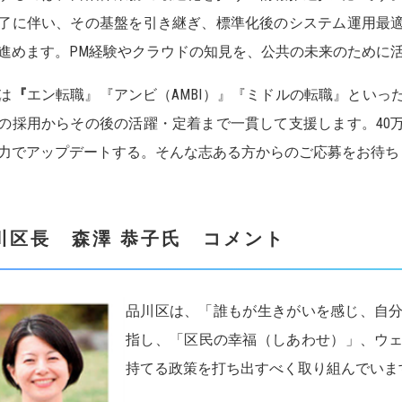
了に伴い、その基盤を引き継ぎ、標準化後のシステム運用最
進めます。PM経験やクラウドの知見を、公共の未来のために
は
『
エン転職』『アンビ（AMBI）』『ミドルの転職』とい
の採用からその後の活躍・定着まで一貫して支援します。40
力でアップデートする。そんな志ある方からのご応募をお待ち
川区長 森澤 恭子氏 コメント
品川区は、「誰もが生きがいを感じ、自
指し、「区民の幸福（しあわせ）」、ウ
持てる政策を打ち出すべく取り組んでいま