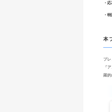
・応
・
本
プレ
『ア
羅的