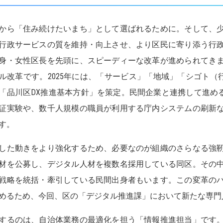
から「住み続けたいまち」として選ばれるために。そして、
行政サービスの質を維持・向上させ、より区民に寄り添う行
身・女性区長を先頭に、スピーディーな改革が進められてき
ル改革です。2025年には、「サービス」「地域」「シゴト（
「品川区DX推進基本方針」を策定。民間企業と連携して進める
証実験や、数千人規模の職員が利用する庁内システムの刷新
す。
した動きをより強化するため、必要なのが組織のさらなる強
材を公募し、デジタル人材を複数名採用している同区。その
戦略を統括・牽引している民間出身者もいます。この変革の
めるため、今回、区の「デジタル推進課」において新たな専門
するのは、自治体業務の最適化を担う「情報推進担当」です