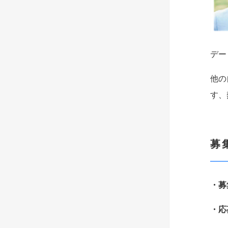
デー
他の
す、
募
・
・