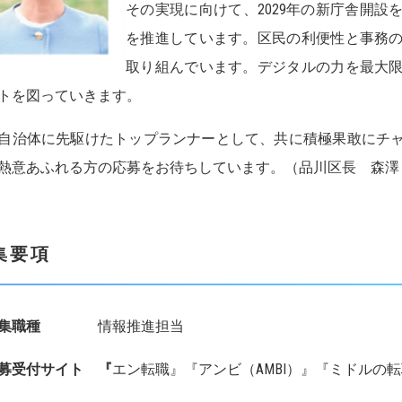
その実現に向けて、2029年の新庁舎開
を推進しています。区民の利便性と事務
取り組んでいます。デジタルの力を最大
トを図っていきます。
自治体に先駆けたトップランナーとして、共に積極果敢にチ
熱意あふれる方の応募をお待ちしています。（品川区長 森澤
集要項
募集職種
情報推進担当
応募受付サイト
『
エン転職』『アンビ（AMBI）』『ミドルの